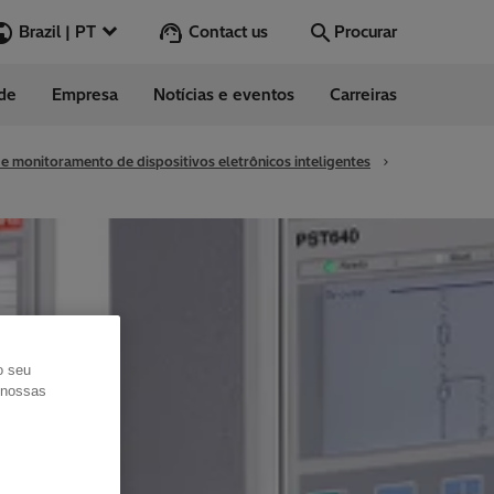
Contact us
Brazil | PT
Procurar
ade
Empresa
Notícias e eventos
Carreiras
Procurar
Ir
 e monitoramento de dispositivos eletrônicos inteligentes
ndimento ao
to
o seu
s nossas