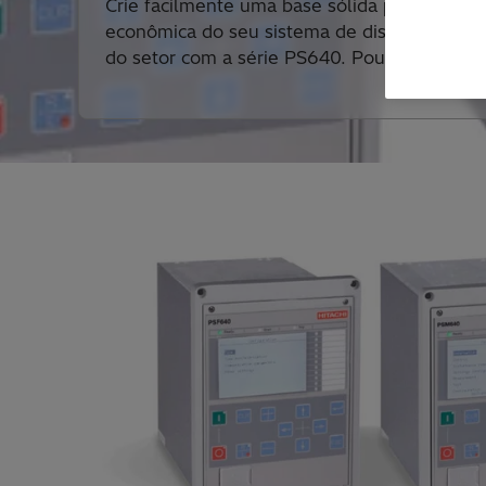
Crie facilmente uma base sólida para a opera
econômica do seu sistema de distribuição de
do setor com a série PS640. Pouca engenhar