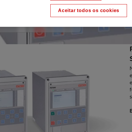
ção segura, confiável e
 energia da concessionária ou
Aceitar todos os cookies
ia é necessária.