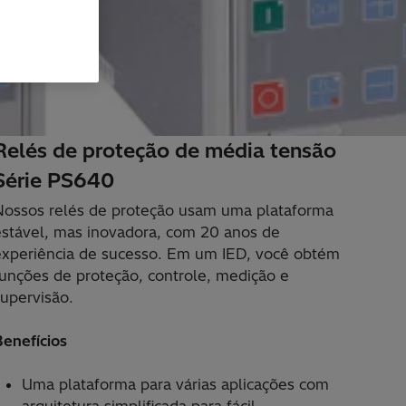
Relés de proteção de média tensão
Série PS640
Nossos relés de proteção usam uma plataforma
estável, mas inovadora, com 20 anos de
experiência de sucesso. Em um IED, você obtém
funções de proteção, controle, medição e
supervisão.
Benefícios
Uma plataforma para várias aplicações com