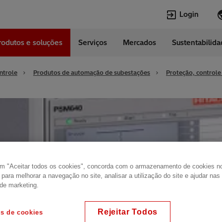
Login
rodutos e soluções
Serviços
Mercados
Sustentabilid
Línguas
Portuguese
ntrole
Produtos de automação de subestações
Proteção, controle
Top Searches
Top Pages
Fornecedores
Open jobs
Centro de Ate
Transformadores
Cliente
Vagas
Careers
PCM600
Nosso propósi
REC670
em "Aceitar todos os cookies", concorda com o armazenamento de cookies n
o de média
Quem somos
o para melhorar a navegação no site, analisar a utilização do site e ajudar na
 de marketing.
40
Rejeitar Todos
es de cookies