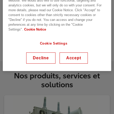
website. We would also like to use functional, targeting and
une fiabilité opérationnelle supérieure, ce qui
analytics cookies, but we will only do so with your consent. For
more details, please read our Cookie Notice. Click "Accept" to
permet d’obtenir un moyen d’alimentation sûr
consent to cookies other than strictly necessary cookies or
et fiable
"Decline" if you do not. You can access and change your
preferences at any time by clicking on the "Cookie
À l’épreuve de l’avenir – Plateforme
Settings".
Cookie Notice
numérique intégrée et extensible pour
installer les dernières solutions numériques
Cookie Settings
Decline
Accept
Nos produits, services et
solutions