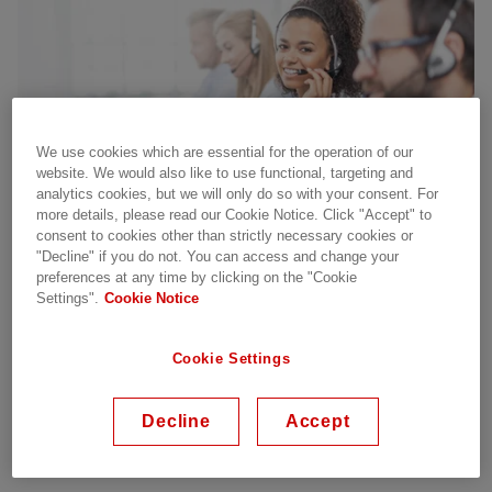
Demande de
We use cookies which are essential for the operation of our
website. We would also like to use functional, targeting and
renseignements sur les
analytics cookies, but we will only do so with your consent. For
more details, please read our Cookie Notice. Click "Accept" to
ventes
consent to cookies other than strictly necessary cookies or
"Decline" if you do not. You can access and change your
preferences at any time by clicking on the "Cookie
Veuillez noter que le Centre de contact client ne
Settings".
Cookie Notice
peut pas répondre aux questions liées à l’emploi et
que les CV ne sont pas acceptés sur cette page. Si
Cookie Settings
vous êtes intéressé par les possibilités d’emploi
chez Hitachi Energy, veuillez visiter et postuler
Decline
Accept
directement sur la page
Carrières
.