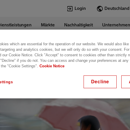
Login
ienstleistungen
Märkte
Nachhaltigkeit
Unternehme
Sprachen
any
German
kies which are essential for the operation of our website. We would also like
Top Searches
Top Pages
 targeting and analytics cookies, but we will only do so with your consent. For
lternsein zu
d our Cookie Notice. Click "Accept" to consent to cookies other than strictly
 "Decline" if you do not. You can access and change your preferences at any
Transformers
Digitalization
gie. Ohne zuverlässige
 the "Cookie Settings".
Cookie Notice
EconiQ
Customer Succ
ider Welten zu einem
Jobs
Events & Webi
Decline
ettings
Lumada
Renewable En
HVDC
Cybersecurity