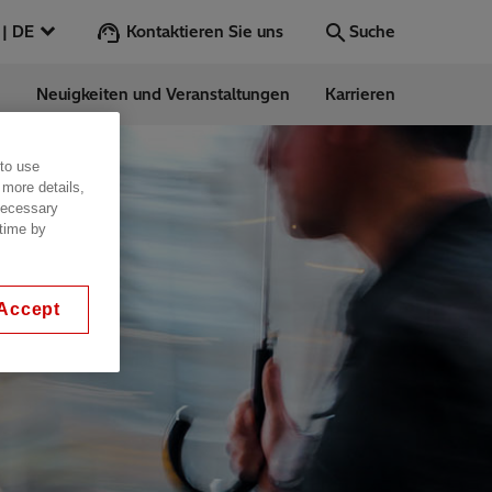
Kontaktieren Sie uns
Deutschland | DE
Suche
n
Neuigkeiten und Veranstaltungen
Karrieren
Suche
Los
 to use
 more details,
 necessary
 time by
ess Stories
nars
Accept
ergy