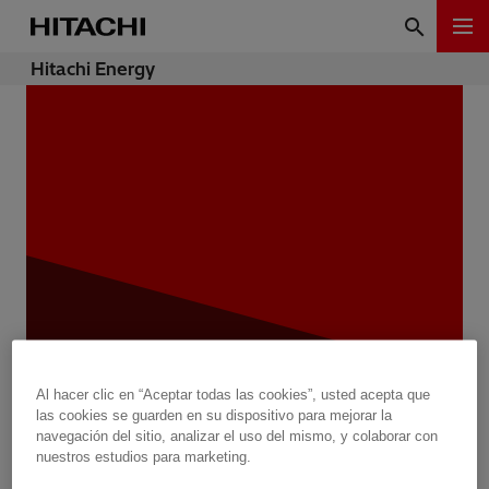
Hitachi Energy
Al hacer clic en “Aceptar todas las cookies”, usted acepta que
Grid-eMotion™ Fleet: Cargando
las cookies se guarden en su dispositivo para mejorar la
más con menos
navegación del sitio, analizar el uso del mismo, y colaborar con
nuestros estudios para marketing.