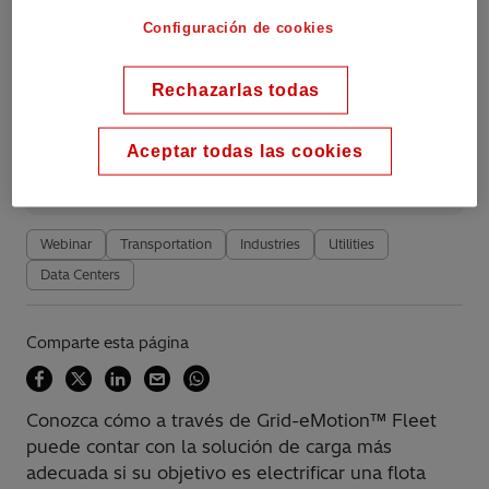
Configuración de cookies
Información general
Rechazarlas todas
Available on demand
Aceptar todas las cookies
Date recorded: 16.06.2021
Webinar
Transportation
Industries
Utilities
Data Centers
Comparte esta página
Conozca cómo a través de Grid-eMotion™ Fleet
puede contar con la solución de carga más
adecuada si su objetivo es electrificar una flota