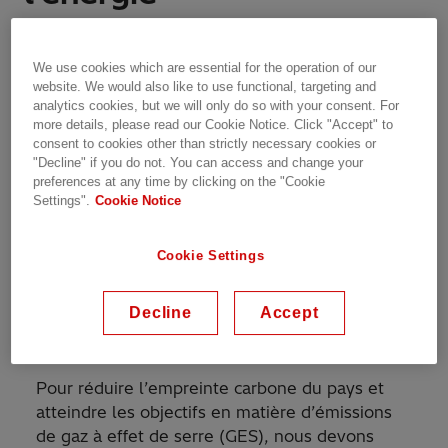
Press Release | France | 27.05.2021 | 2 min read
We use cookies which are essential for the operation of our
website. We would also like to use functional, targeting and
analytics cookies, but we will only do so with your consent. For
more details, please read our Cookie Notice. Click "Accept" to
consent to cookies other than strictly necessary cookies or
"Decline" if you do not. You can access and change your
Ouvrir la voie à un avenir
preferences at any time by clicking on the "Cookie
Settings".
Cookie Notice
neutre en carbone en
Amérique du Nord
Cookie Settings
Réduire les émissions de gaz
Decline
Accept
à effet de serre
Pour réduire l’empreinte carbone du pays et
atteindre les objectifs en matière d’émissions
de gaz à effet de serre (GES), nous devons