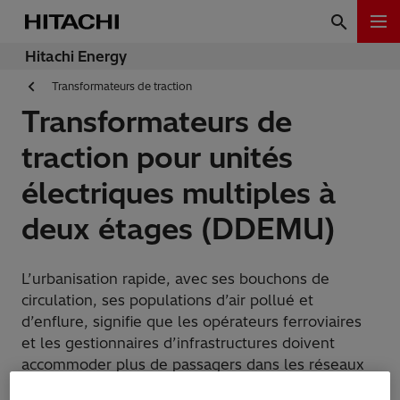
Hitachi Energy
Transformateurs de traction
Transformateurs de
traction pour unités
électriques multiples à
deux étages (DDEMU)
L’urbanisation rapide, avec ses bouchons de
circulation, ses populations d’air pollué et
d’enflure, signifie que les opérateurs ferroviaires
et les gestionnaires d’infrastructures doivent
accommoder plus de passagers dans les réseaux
ferroviaires qui sont déjà encombrés. Une solution