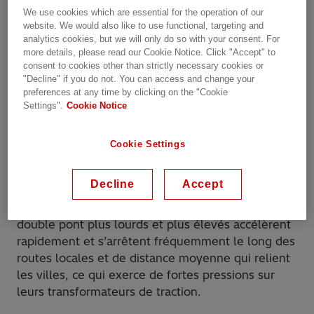
consiste à augmenter la capacité de passagers sur
We use cookies which are essential for the operation of our
les réseaux existants
website. We would also like to use functional, targeting and
analytics cookies, but we will only do so with your consent. For
more details, please read our Cookie Notice. Click "Accept" to
Les transformateurs de traction Hitachi Énergie
consent to cookies other than strictly necessary cookies or
peuvent aider les exploitants ferroviaires à
"Decline" if you do not. You can access and change your
accroître la capacité de passagers sur les réseaux
preferences at any time by clicking on the "Cookie
ferroviaires existants en utilisant des trains à
Settings".
Cookie Notice
double pont avec le meilleur rapport siège par
train disponible.
Cookie Settings
L’usure des trains régionaux et des trains de
Decline
Accept
banlieue est différente de celle des trains à
grande vitesse et longue distance. Les EMU à
double pont plus lourds et plus élevés accélèrent
rapidement et s’arrêtent fréquemment le long des
routes locales et de distance moyenne qui relient
les villes, ce qui exerce de fortes pressions sur
leurs transformateurs de traction.