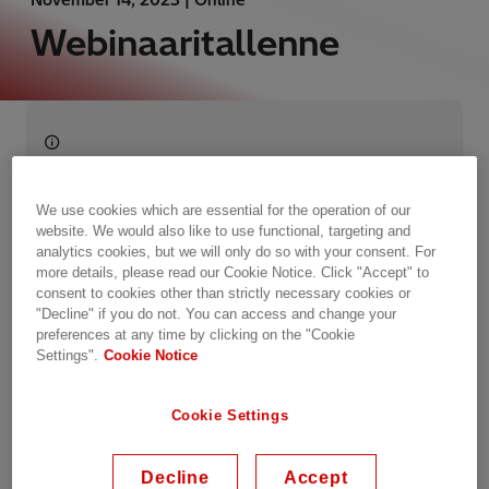
Webinaaritallenne
Available on demand
Date recorded: 14.11.2023
We use cookies which are essential for the operation of our
website. We would also like to use functional, targeting and
analytics cookies, but we will only do so with your consent. For
more details, please read our Cookie Notice. Click "Accept" to
Webinar
consent to cookies other than strictly necessary cookies or
"Decline" if you do not. You can access and change your
preferences at any time by clicking on the "Cookie
Katso
Settings".
Cookie Notice
webinaaritallenne: IdentiQ™-
Cookie Settings
digitaalisen kaksosen avulla
kokonaisvaltaista verkko-
Decline
Accept