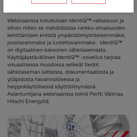
omaisuuden hallintaa
Webinaarissa tutustutaan IdentiQ™-ratkaisuun ja
siihen miten se mahdollistaa verkko-omaisuuden
kehittämisen entistä ympäristömyönteisemmäksi,
joustavammaksi ja luotettavammaksi. IdentiQ™
on digitaalinen kaksonen sähköasemasta.
Käyttäjäystävällinen IdentiQ™ -sovellus tarjoaa
visuaalisessa muodossa selkeät tiedot
sähköaseman laitteista, dokumentaatiosta ja
ylläpidosta havainnollisessa ja
helppokäyttöisessä käyttöliittymässä.
Asiantuntijana webinaarissa toimii Pertti Välimaa
Hitachi Energyltä.