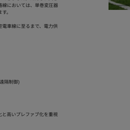
路線においては、単巻変圧器
ます。
空電車線に至るまで、電力供
遠隔制御)
化と高いプレファブ化を重視