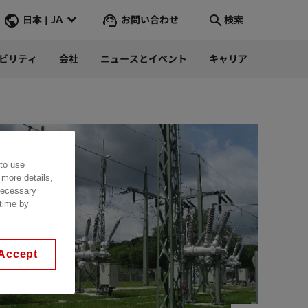
お問い合わせ
日本 | JA
検索
ビリティ
会社
ニュースとイベント
キャリア
検索
そこへ行く
 to use
 more details,
 necessary
 time by
Accept