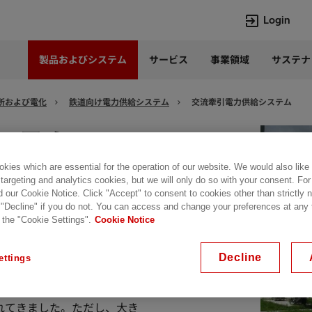
Login
製品およびシステム
サービス
事業領域
サステナ
言語
Japanese
所および電化
鉄道向け電力供給システム
交流牽引電力供給システム
Top Searches
Top Pages
ステム
Lumada
企業概要
kies which are essential for the operation of our website. We would also like
HVDC
当社の沿革
 targeting and analytics cookies, but we will only do so with your consent. For
e-mesh
経営トップ
d our Cookie Notice. Click "Accept" to consent to cookies other than strictly
Rel-Care
事業内容
鉄道など、あらゆる用途に対
 "Decline" if you do not. You can access and change your preferences at any
 the "Cookie Settings".
Cookie Notice
牽引電圧は15kVまたは
PCM600
パワー半導体
応可能です。
Decline
ettings
関する制約など、各種条件に応
に設けた帰線回路を伴う単相
れてきました。ただし、大き