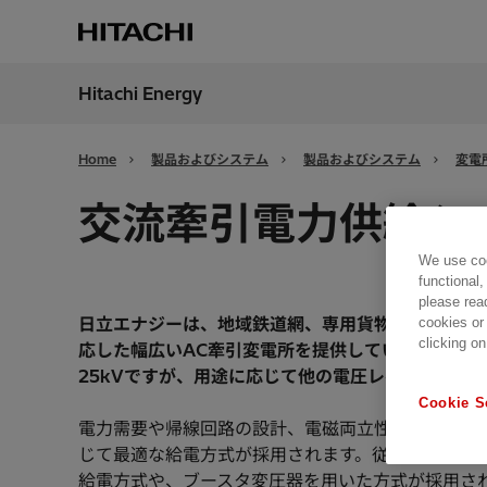
Hitachi Energy
地域
Japan
Home
製品およびシステム
製品およびシステム
変電
交流牽引電力供給シ
We use coo
functional,
please rea
日立エナジーは、地域鉄道網、専用貨物路線、高速
cookies or
clicking on
応した幅広いAC牽引変電所を提供しています。通常、
25kVですが、用途に応じて他の電圧レベルにも対
Cookie S
電力需要や帰線回路の設計、電磁両立性(EMC)に
じて最適な給電方式が採用されます。従来は、沿線
給電方式や、ブースタ変圧器を用いた方式が採用さ