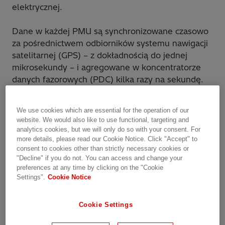
elektrycznej.
Dane w każdej PMU są synchronizowane czasowo
za pośrednictwem odbiorników systemu nawigacji
satelitarnej (GPS) – z dokładnością do jednej
mikrosekundy – i agregowane w koncentratorze
danych fazorowych (PDC) kilka razy na sekundę.
Zmierzone fazory jednocześnie zapewniają
migawki warunków w monitorowanych węzłach.
We use cookies which are essential for the operation of our
Porównując te migawki, można zaobserwować stan
website. We would also like to use functional, targeting and
stabilny, a także stan dynamiczny węzłów
analytics cookies, but we will only do so with your consent. For
krytycznych w sieciach transmisyjnych i
more details, please read our Cookie Notice. Click "Accept" to
consent to cookies other than strictly necessary cookies or
podtransmisyjnych.
"Decline" if you do not. You can access and change your
preferences at any time by clicking on the "Cookie
RES670 to jednostka pomiarowa typu Phasor,
Settings".
Cookie Notice
która dostarcza napięcie i prąd AC systemu
zasilania jako synchrophazory, zapewniając
Cookie Settings
rzeczywiste i wyimaginowane części lub kąt
wielkości i fazy. Możliwości komunikacyjne RES670