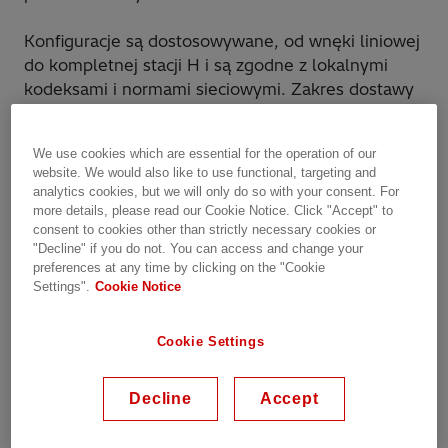
Konfiguracje są dostosowywane, od wnęki liniowej
do kompletnej stacji H i są zgodne z lokalnymi
kodeksami i normami sieciowymi. Zakres dostawy
obejmuje kompletny zespół, który może
obejmować:
We use cookies which are essential for the operation of our
Transformatory mocy
website. We would also like to use functional, targeting and
Aparatura rozdzielcza AIS, GIS lub hybrydowa
analytics cookies, but we will only do so with your consent. For
Sprzęt do ochrony i kontroli
more details, please read our Cookie Notice. Click "Accept" to
consent to cookies other than strictly necessary cookies or
Systemy pomocnicze, w tym akumulatory i
"Decline" if you do not. You can access and change your
ładowarki akumulatorów, systemy wykrywania
preferences at any time by clicking on the "Cookie
pożaru itp.
Settings".
Cookie Notice
Wyposażenie opcjonalne, takie jak generatory
Cookie Settings
Zastosowania
Decline
Accept