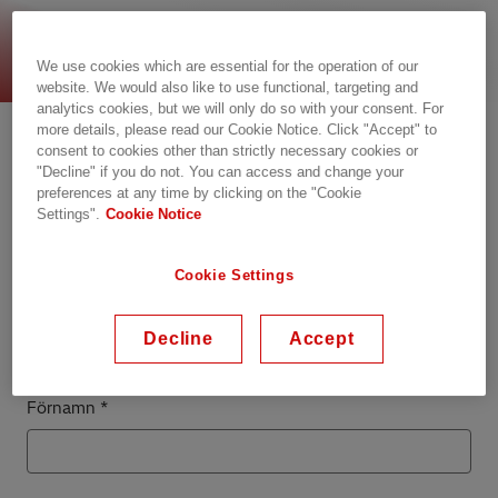
Förfrågan
We use cookies which are essential for the operation of our
website. We would also like to use functional, targeting and
analytics cookies, but we will only do so with your consent. For
Kontakta oss
more details, please read our Cookie Notice. Click "Accept" to
consent to cookies other than strictly necessary cookies or
"Decline" if you do not. You can access and change your
Observera att Customer Connect Center inte kan
preferences at any time by clicking on the "Cookie
svara på anställningsrelaterade frågor och att vi
Settings".
Cookie Notice
inte tar emot CV:n via denna sida. Om du är
intresserad en anställning på Hitachi Energy kan
Cookie Settings
du besöka och ansöka direkt via
karriärsidan
.
Decline
Accept
Kontaktuppgifter
Förnamn