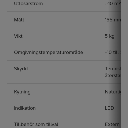
Utlösarström
~10 mA (1
Mått
156 mm x
Vikt
5 kg
Omgivningstemperaturområde
-10 till 55
Skydd
Termisk u
återställn
Kylning
Naturlig v
Indikation
LED
Tillbehör som tillval
Extern med