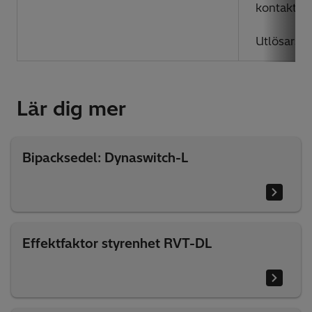
kontakt
Utlösarsty
Lär dig mer
Bipacksedel: Dynaswitch-L
Effektfaktor styrenhet RVT-DL