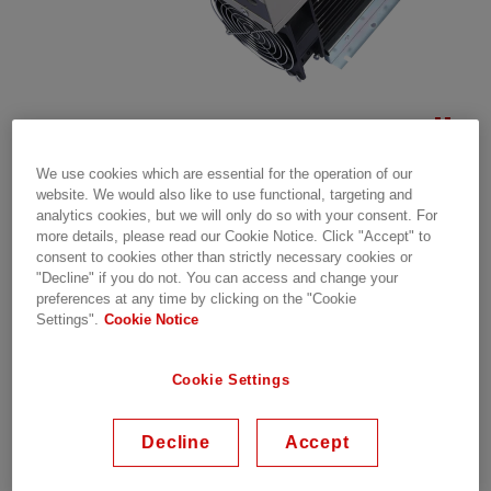
We use cookies which are essential for the operation of our
website. We would also like to use functional, targeting and
analytics cookies, but we will only do so with your consent. For
more details, please read our Cookie Notice. Click "Accept" to
consent to cookies other than strictly necessary cookies or
Tyristorkopplingsmodul
"Decline" if you do not. You can access and change your
preferences at any time by clicking on the "Cookie
Dynaswitch-L
Settings".
Cookie Notice
Cookie Settings
Ultrasnabb omkopplingslösning för
lågspänningskondensatorer
Decline
Accept