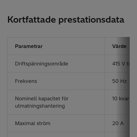
Kortfattade prestationsdata
Parametrar
Värde
Driftspänningsområde
415 V till
Frekvens
50 Hz
Nominell kapacitet för
10 kvar
utmatningshantering
Maximal ström
20 A