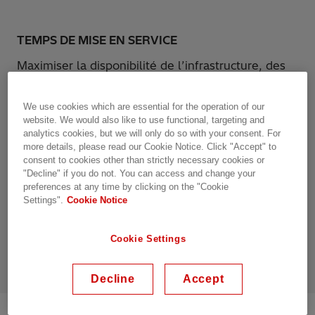
TEMPS DE MISE EN SERVICE
Maximiser la disponibilité de l’infrastructure, des
communications et du réseau électrique.
We use cookies which are essential for the operation of our
website. We would also like to use functional, targeting and
RENDEMENT DES ACTIFS (ROI)
analytics cookies, but we will only do so with your consent. For
Optimiser les budgets de dépenses en
more details, please read our Cookie Notice. Click "Accept" to
consent to cookies other than strictly necessary cookies or
immobilisations et exploitation pour assurer des
"Decline" if you do not. You can access and change your
coûts d’entretien minimes.
preferences at any time by clicking on the "Cookie
Settings".
Cookie Notice
DURABILITÉ
Cookie Settings
Contribuer aux objectifs sociétaux et cibler des
émissions nettes nulles.
Decline
Accept