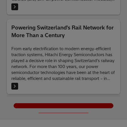
which enable efficient power conversion for traction,
battery operation, and energy recovery. This strategic
partnership sup-ports the reduction of carbon
emissions while enhancing passenger comfort,
Powering Switzerland's Rail Network for
marking a significant step toward a cleaner and more
More Than a Century
efficient future in rail transportation.
From early electrification to modern energy-efficient
traction systems, Hitachi Energy Semiconductors has
played a decisive role in shaping Switzerland’s railway
network. For more than 100 years, our power
semiconductor technologies have been at the heart of
reliable, efficient and sustainable rail transport – in
Switzerland and far beyond.
Charger plus