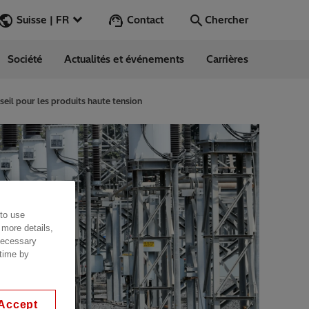
Contact
Suisse | FR
Chercher
Société
Actualités et événements
Carrières
Chercher
Aller
nseil pour les produits haute tension
 to use
 more details,
 necessary
 time by
Accept