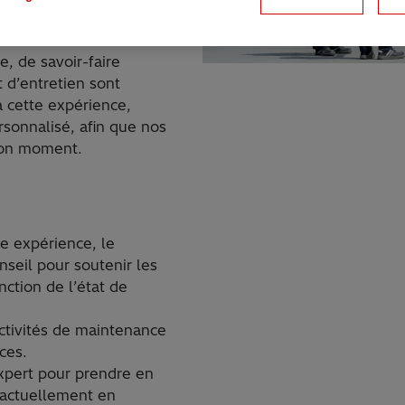
, de savoir-faire
t d’entretien sont
 cette expérience,
rsonnalisé, afin que nos
 bon moment.
e expérience, le
nseil pour soutenir les
nction de l’état de
 activités de maintenance
ces.
expert pour prendre en
 actuellement en