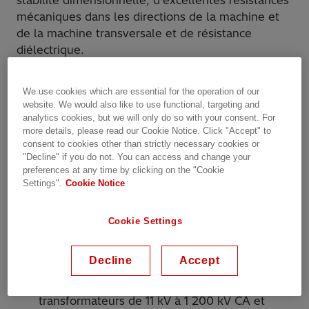
stabilité dimensionnelle, d’excellentes résistances
mécaniques dans les directions de la machine et
de la machine transversale et de résistance
diélectrique.
Raman Sigmacom 3.1 est utilisé comme matériau
We use cookies which are essential for the operation of our
isolant de base dans l’alimentation, la distribution
website. We would also like to use functional, targeting and
et les autotransformateurs et pour la fabrication
analytics cookies, but we will only do so with your consent. For
more details, please read our Cookie Notice. Click "Accept" to
de divers composants tels que les bandes, les
consent to cookies other than strictly necessary cookies or
entretoises, les cylindres, les rondelles et les
"Decline" if you do not. You can access and change your
blocs.
preferences at any time by clicking on the "Cookie
Pourquoi Hitachi Énergie?
Settings".
Cookie Notice
Plus de 150 ans d’expérience en isolation
Cookie Settings
Gamme complète de produits d’isolation pour
transformateurs à isolant liquide; gamme
Decline
Accept
complète pour transformateurs à sec
Gamme complète de produits d’isolation pour
transformateurs de 11 kV à 1 200 kV CA et