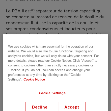
un
Le PBA II est
séparateur de tension capacitif qui
se connecte au raccord de tension de la douille du
condenseur. Il utilise la capacité de la douille et
ses propres condensateurs et inducteurs pour
fournir une tension de sortie, couramment utilisée
pour alimenter les synchroscopes, les voltmètres
et les relais sensibles à la tension.
We use cookies which are essential for the operation of our
website. We would also like to use functional, targeting and
analytics cookies, but we will only do so with your consent. For
Les systèmes de surveillance d’Hitachi Énergie
more details, please read our Cookie Notice. Click "Accept" to
peuvent être installés sur n’importe quelle
consent to cookies other than strictly necessary cookies or
marque et n’importe quel type de transformateur.
"Decline" if you do not. You can access and change your
preferences at any time by clicking on the "Cookie
Settings".
Cookie Notice
Pourquoi Hitachi Énergie?
Cookie Settings
Installation facile
Faible entretien
Decline
Accept