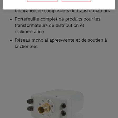
Plus de 50 ans d’expérience dans la
fabrication de composants de transformateurs
Portefeuille complet de produits pour les
transformateurs de distribution et
d’alimentation
Réseau mondial après-vente et de soutien à
la clientèle