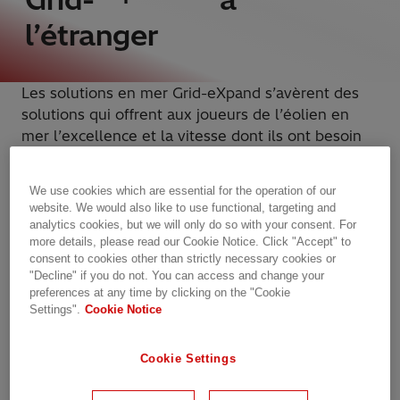
l’étranger
Les solutions en mer Grid-eXpand s’avèrent des
solutions qui offrent aux joueurs de l’éolien en
mer l’excellence et la vitesse dont ils ont besoin
pour être compétitifs dans la transition
énergétique et permettre une mise sous tension
We use cookies which are essential for the operation of our
plus rapide. Il réduit la taille et le poids de la
website. We would also like to use functional, targeting and
plateforme de connexion au réseau et réduit le
analytics cookies, but we will only do so with your consent. For
capital et les coûts d’exploitation de la
more details, please read our Cookie Notice. Click "Accept" to
consent to cookies other than strictly necessary cookies or
transmission d’énergie en mer.
"Decline" if you do not. You can access and change your
preferences at any time by clicking on the "Cookie
Settings".
Cookie Notice
Cookie Settings