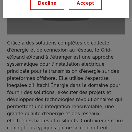
Decline
Accept
Grâce à des solutions complètes de collecte
d’énergie et de connexion au réseau, le Grid-
eXpand eXpand à l’étranger est une approche
systématique pour l’installation électrique
principale pour la transmission d’énergie sur des
plateformes offshore. Elle utilise l’expertise
inégalée d’Hitachi Énergie dans le domaine pour
fournir des solutions, exécuter des projets et
développer des technologies révolutionnaires qui
permettent une intégration renouvelable, une
grande qualité d’énergie et des réseaux
électriques fiables et résilients. Contrairement aux
conceptions typiques qui ne se concentrent