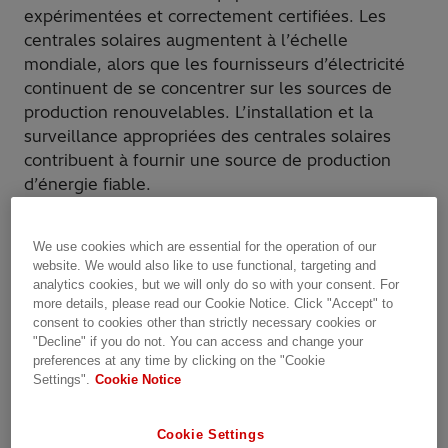
expérimentées et correctement certifiées. Les
centrales solaires augmentent à l’échelle
mondiale, alors que les fournisseurs d’électricité
continuent de se concentrer sur les sources de
production renouvelables. L’installation et la
surveillance appropriées des centrales solaires
contribuent à fournir une source de production
d’énergie fiable.
Les ingénieurs de service des
transformateurs
We use cookies which are essential for the operation of our
Hitachi Energy disposent de la certification et de
website. We would also like to use functional, targeting and
l’expérience nécessaires pour travailler en toute
analytics cookies, but we will only do so with your consent. For
sécurité sur tous les sites, dans n’importe quel
more details, please read our Cookie Notice. Click "Accept" to
consent to cookies other than strictly necessary cookies or
environnement, afin d’assurer des performances
"Decline" if you do not. You can access and change your
maximales de vos centrales solaires.
preferences at any time by clicking on the "Cookie
Settings".
Cookie Notice
Hitachi Energy propose une large gamme de
services de transformateurs, y compris des
Cookie Settings