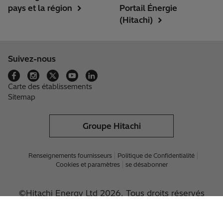
pays et la région
Portail Énergie
(Hitachi)
Suivez-nous
Carte des établissements
Sitemap
Groupe Hitachi
Renseignements fournisseurs
Politique de Confidentialité
Cookies et paramètres
se désabonner
©Hitachi Energy Ltd 2026. Tous droits réservés