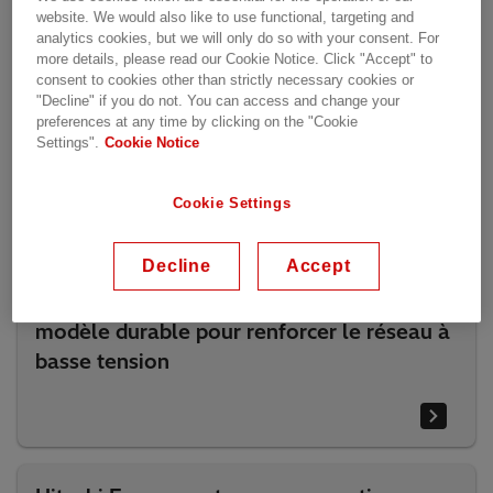
website. We would also like to use functional, targeting and
analytics cookies, but we will only do so with your consent. For
Livres blancs
more details, please read our Cookie Notice. Click "Accept" to
consent to cookies other than strictly necessary cookies or
"Decline" if you do not. You can access and change your
preferences at any time by clicking on the "Cookie
EconiQᵀᴹ : Transformateurs avec un
Settings".
Cookie Notice
objectif
Cookie Settings
Decline
Accept
Transformateurs de distribution à ester : Le
modèle durable pour renforcer le réseau à
basse tension