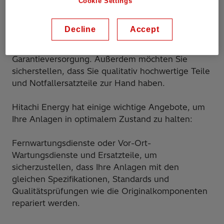
Cookie Settings
Anlagen. Die Wartung kann von Routine bis hin zu
fortschrittlichen Anwendungen reichen,
Decline
Accept
einschließlich zeitbasierter und vorgeschriebener
Dienstleistungen, Inspektionen und erweiterter
Garantieversorgung. Außerdem möchten Sie
sicherstellen, dass Sie qualitativ hochwertige Teile
und Notfallersatzteile zur Hand haben.
Hitachi Energy hat einige wichtige Angebote, um
Ihre Anlagen in optimalem Zustand zu halten:
Fernwartungsdienste oder Vor-Ort-
Wartungsdienste und Ersatzteile, um
sicherzustellen, dass Ihre Anlagen mit den
gleichen Spezifikationen, Standards und
Qualitätsprüfungen wie die Originalkomponenten
repariert werden.