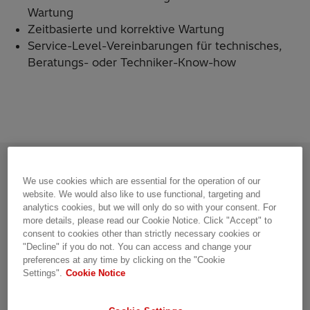
Wartung
Zeitbasierte und korrektive Wartung
Service-Level-Vereinbarungen für technisches,
Beratungs- oder Techniker-Know-how
We use cookies which are essential for the operation of our
Service-Details
Ressourcen
Häufig
website. We would also like to use functional, targeting and
analytics cookies, but we will only do so with your consent. For
Übersicht
more details, please read our Cookie Notice. Click "Accept" to
consent to cookies other than strictly necessary cookies or
"Decline" if you do not. You can access and change your
Maximieren Sie den Lebenszeitwert Ihrer Anlagen
preferences at any time by clicking on the "Cookie
Settings".
Cookie Notice
Eine ordnungsgemäße Wartung und Teile sind der
Schlüssel zur Verlängerung der Lebensdauer Ihrer