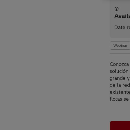
Avai
Date r
Webinar
Conozca 
solución 
grande y
de la re
existent
flotas s