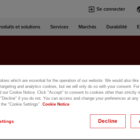
Se connecter
roduits et solutions
Services
Marchés
Durabilité
E
Langues
da
English
Top Searches
Top Pages
Energy Storage
Open Jobs
Transformers
Transformers
kies which are essential for the operation of our website. We would also like
: Cargando más con
Econiq
Sustainability
 targeting and analytics cookies, but we will only do so with your consent. For
Lumada
Locations Map
d our Cookie Notice. Click "Accept" to consent to cookies other than strictly
 "Decline" if you do not. You can access and change your preferences at any
Grid Edge
Early Career
 the "Cookie Settings".
Cookie Notice
Decline
ettings
otion™ Fleet: Cargando más con menos