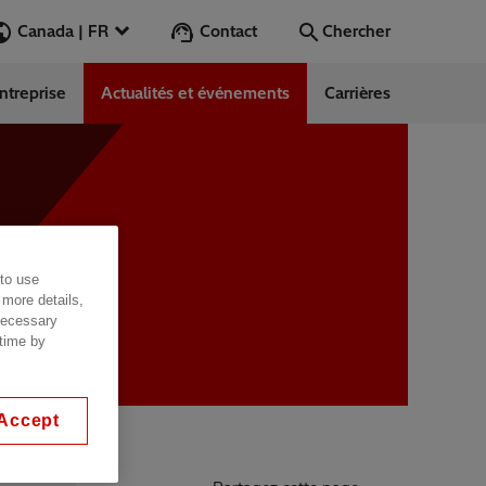
Contact
Canada | FR
Chercher
ntreprise
Actualités et événements
Carrières
Chercher
Aller
 to use
 more details,
 necessary
 time by
Accept