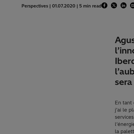
Perspectives | 01.07.2020 | 5 min read
Agus
l’in
Iber
l’au
sera
En tant 
j’ai le 
services
l’énerg
la palet