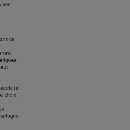
ulier
ans ce
r
eront
ériques.
peut
a
ectricité
e choix.
es
vantages