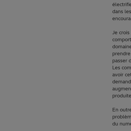
électrif
dans les
encoura
Je crois
comport
domaine,
prendre 
passer 
Les com
avoir ce
demande 
augmenta
produite
En outre
problèm
du numé