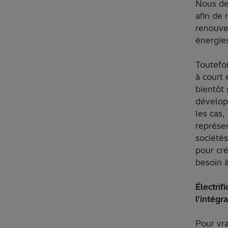
Nous dev
afin de 
renouve
énergie
Toutefoi
à court
bientôt
développ
les cas
représen
sociétés
pour cré
besoin à
Électrif
l’intégr
Pour vra