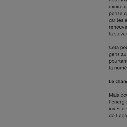
minimum
pense q
car les
renouve
la suiva
Cela peu
gens au
pourtant
la numé
Le chan
Mais pou
l’énergi
investi
doit ég