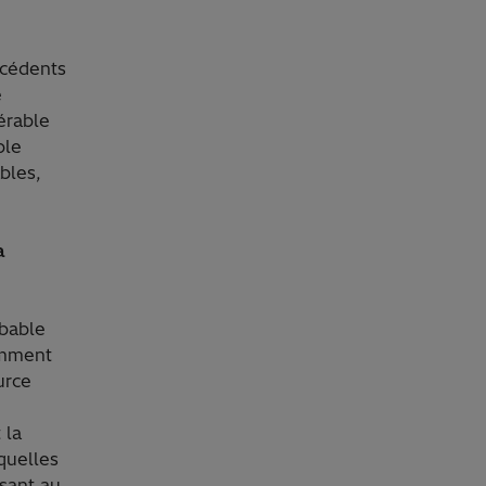
écédents
e
érable
ble
bles,
a
obable
tamment
urce
 la
quelles
sant au