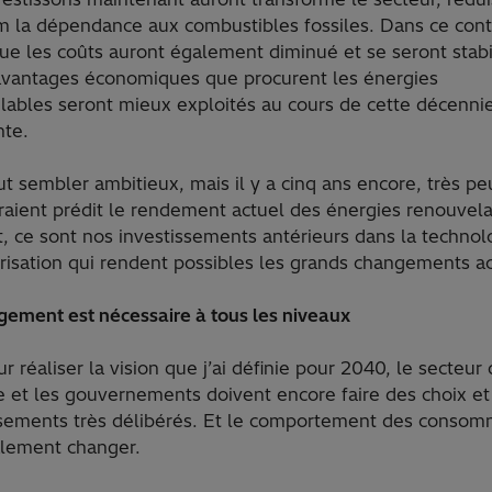
 la dépendance aux combustibles fossiles. Dans ce cont
ue les coûts auront également diminué et se seront stabi
 avantages économiques que procurent les énergies
lables seront mieux exploités au cours de cette décenni
nte.
t sembler ambitieux, mais il y a cinq ans encore, très pe
raient prédit le rendement actuel des énergies renouvela
, ce sont nos investissements antérieurs dans la technol
risation qui rendent possibles les grands changements a
gement est nécessaire à tous les niveaux
r réaliser la vision que j’ai définie pour 2040, le secteur
e et les gouvernements doivent encore faire des choix et
ssements très délibérés. Et le comportement des consom
alement changer.