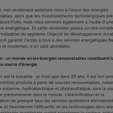
, non seulement assistons-nous à l’essor des énergies
lables, alors que les investissements technologiques pr
 leurs fruits, mais nous sommes également à l’aube d’un
on énergétique. Et cette révolution jouera un rôle consid
 réalisation du septième Objectif de développement dura
oit garantir l’accès à tous à des services énergétiques fia
s et modernes, à un coût abordable.
n : un monde où les énergies renouvelables constituent l
le source d’énergie
n est la suivante : je crois que dans 20 ans, il est fort pr
ectricité produite à partir de sources renouvelables, no
e éolienne, hydroélectrique et photovoltaïque, sera la so
e prédominante dans le monde. L’électrification et la
tion de presque tous les services quotidiens stimuleront
et favoriseront l’efficacité, et les technologies dans les
estissons maintenant auront transformé le secteur, rédui