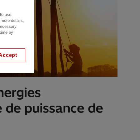
 to use
 more details,
 necessary
 time by
Accept
nergies
e de puissance de