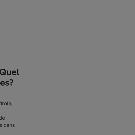
 Quel
les?
drola,
 de
es dans