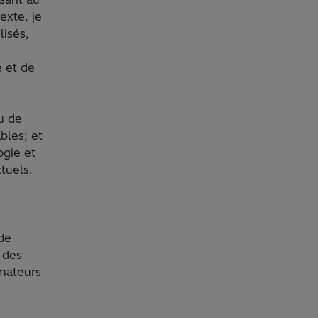
exte, je
lisés,
e et de
u de
bles; et
ogie et
ctuels.
 de
 des
mateurs