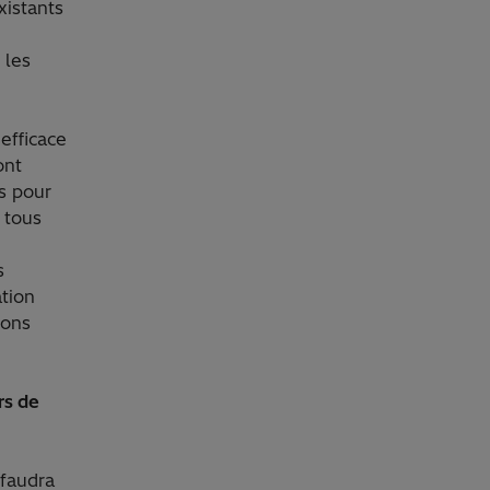
xistants
 les
 efficace
ont
s pour
 tous
s
ation
rons
rs de
 faudra