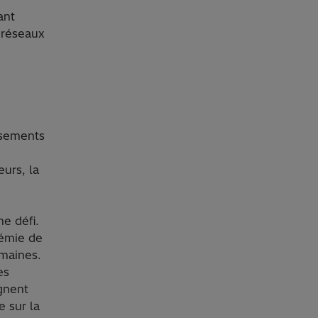
ant
 réseaux
issements
urs, la
me défi.
démie de
omaines.
es
gnent
 sur la