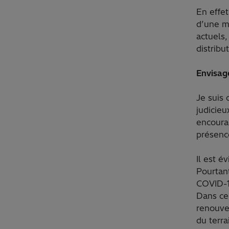
En effet
d’une m
actuels,
distribu
Envisage
Je suis 
judicieu
encoura
présenc
Il est é
Pourtant
COVID-19
Dans ce 
renouve
du terra