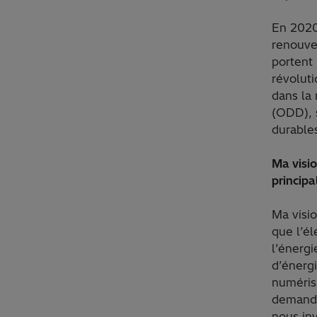
En 2020
renouve
portent
révoluti
dans la
(ODD), s
durable
Ma visio
principa
Ma visio
que l’él
l’énergi
d’énergi
numérisa
demande 
nous inv