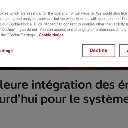
kies which are essential for the operation of our website. We would also like
 targeting and analytics cookies, but we will only do so with your consent. For
d our Cookie Notice. Click "Accept" to consent to cookies other than strictly
 "Decline" if you do not. You can access and change your preferences at any
 the "Cookie Settings".
Cookie Notice
Decline
ettings
leure intégration des é
urd’hui pour le systèm