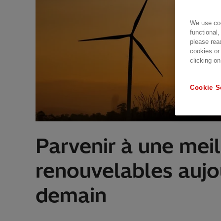
We use coo
functional,
please rea
cookies or
clicking on
Cookie S
Parvenir à une meil
renouvelables aujo
demain