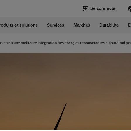
Se connecter
roduits et solutions
Services
Marchés
Durabilité
E
Langues
da
English
rvenir à une meilleure intégration des énergies renouvelables aujourd’hui p
Top Searches
Top Pages
Energy Storage
Open Jobs
Transformers
Transformers
Econiq
Sustainability
Lumada
Locations Map
Grid Edge
Early Career