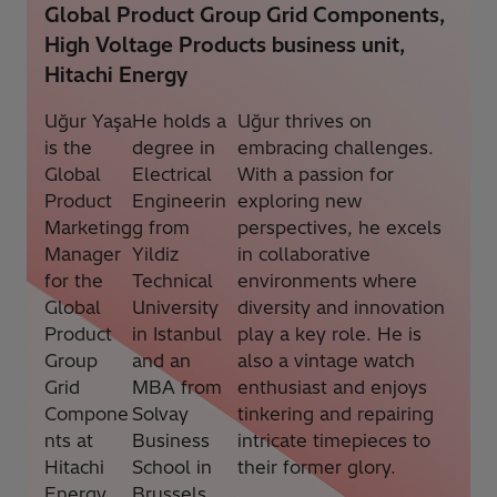
Global Product Group Grid Components,
High Voltage Products business unit,
Hitachi Energy
Uğur Yaşa
He holds a
Uğur thrives on
is the
degree in
embracing challenges.
Global
Electrical
With a passion for
Product
Engineerin
exploring new
Marketing
g from
perspectives, he excels
Manager
Yildiz
in collaborative
for the
Technical
environments where
Global
University
diversity and innovation
Product
in Istanbul
play a key role. He is
Group
and an
also a vintage watch
Grid
MBA from
enthusiast and enjoys
Compone
Solvay
tinkering and repairing
nts at
Business
intricate timepieces to
Hitachi
School in
their former glory.
Energy.
Brussels.