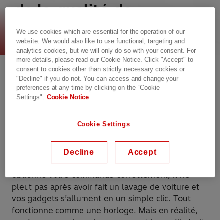
de la qualité de
l’alimentation
We use cookies which are essential for the operation of our
website. We would also like to use functional, targeting and
analytics cookies, but we will only do so with your consent. For
more details, please read our Cookie Notice. Click "Accept" to
consent to cookies other than strictly necessary cookies or
"Decline" if you do not. You can access and change your
preferences at any time by clicking on the "Cookie
Settings".
Cookie Notice
Cookie Settings
Nous aimons tous que les choses se déroulent
Decline
Accept
comme vous vous y attendiez : le serveur
obtienne votre commande correctement, il ne
pleut pas après avoir fait un lavage de voiture et
vos gadgets s’allument en un simple clic. Tout
fonctionne comme une horloge. Mais en réalité,