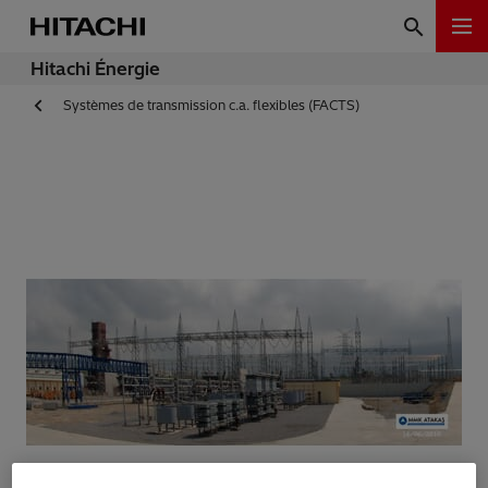
Hitachi Énergie
Systèmes de transmission c.a. flexibles (FACTS)