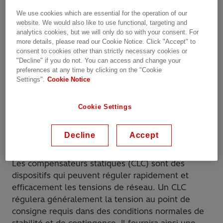
We use cookies which are essential for the operation of our
website. We would also like to use functional, targeting and
analytics cookies, but we will only do so with your consent. For
more details, please read our Cookie Notice. Click "Accept" to
consent to cookies other than strictly necessary cookies or
"Decline" if you do not. You can access and change your
preferences at any time by clicking on the "Cookie
Settings".
Cookie Notice
Compensateurs Var
Cookie Settings
statiques (SVC)
Decline
Accept
Les compensateurs statiques (CLC) sont des
dispositifs qui peuvent réguler rapidement et
efficacement les tensions de réseau. Un CLC
régulera généralement la tension au point de
consigne requis dans des conditions normales de