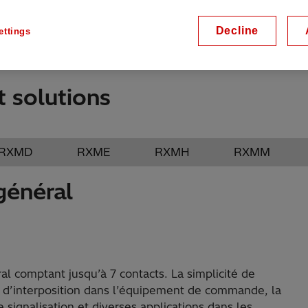
tachi Énergie ont une
l’espace et offrent un
Decline
ettings
différentes valeurs
tact.
t solutions
RXMD
RXME
RXMH
RXMM
général
al comptant jusqu’à 7 contacts. La simplicité de
is d’interposition dans l’équipement de commande, la
e signalisation et diverses applications dans les