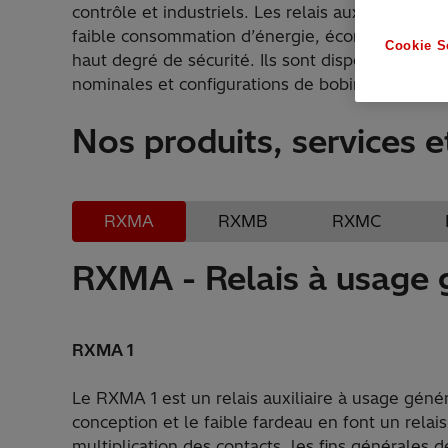
contrôle et industriels. Les relais auxiliaires Hi
faible consommation d’énergie, économisent de 
Cookie S
haut degré de sécurité. Ils sont disponibles en 
nominales et configurations de bobine et de con
Nos produits, services e
RXMA
RXMB
RXMC
RXMA - Relais à usage 
RXMA 1
Le RXMA 1 est un relais auxiliaire à usage génér
conception et le faible fardeau en font un rela
multiplication des contacts, les fins générales d