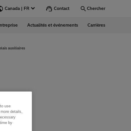
Contact
Canada | FR
Chercher
ntreprise
Actualités et événements
Carrières
Chercher
Aller
lais auxiliaires
 to use
 more details,
 necessary
 time by