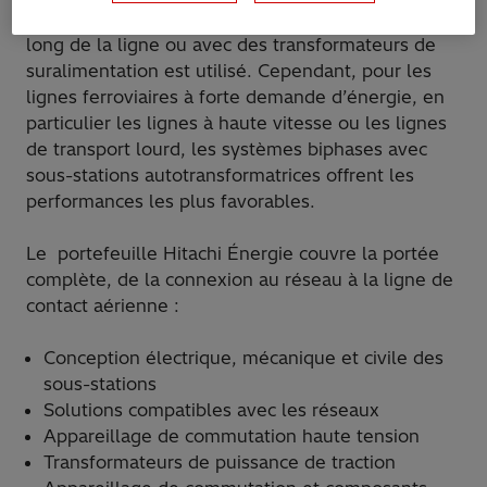
monophasé avec un circuit de courant de retour le
long de la ligne ou avec des transformateurs de
suralimentation est utilisé. Cependant, pour les
lignes ferroviaires à forte demande d’énergie, en
particulier les lignes à haute vitesse ou les lignes
de transport lourd, les systèmes biphases avec
sous-stations autotransformatrices offrent les
performances les plus favorables.
Le portefeuille Hitachi Énergie couvre la portée
complète, de la connexion au réseau à la ligne de
contact aérienne :
Conception électrique, mécanique et civile des
sous-stations
Solutions compatibles avec les réseaux
Appareillage de commutation haute tension
Transformateurs de puissance de traction