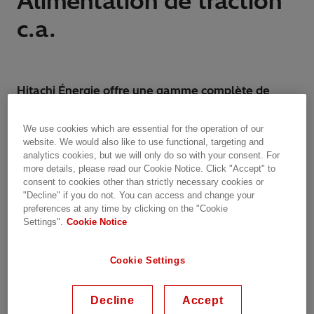
Alimentation de traction
c.a.
Hitachi Énergie offre une gamme complète de
sous-stations de traction c.a. pour tous les types
d’applications, y compris les réseaux ferroviaires
We use cookies which are essential for the operation of our
régionaux, le fret spécialisé et les lignes haute
website. We would also like to use functional, targeting and
analytics cookies, but we will only do so with your consent. For
vitesse. Les tensions de traction sont normalement
more details, please read our Cookie Notice. Click "Accept" to
de 15 ou 25 kV, mais d’autres niveaux de tension
consent to cookies other than strictly necessary cookies or
peuvent également être fournis.
"Decline" if you do not. You can access and change your
preferences at any time by clicking on the "Cookie
Settings".
Cookie Notice
Les schémas d’alimentation sont adoptés en
fonction des exigences d’alimentation spécifiques,
de la conception du circuit de courant de retour,
Cookie Settings
des restrictions relatives à la compatibilité
électromagnétique et d’autres facteurs pertinents.
Decline
Accept
Traditionnellement, un système d’alimentation