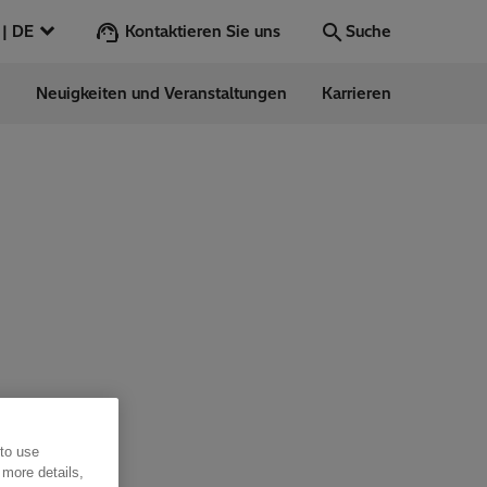
Kontaktieren Sie uns
Deutschland | DE
Suche
n
Neuigkeiten und Veranstaltungen
Karrieren
Suche
Los
ess Stories
nars
ergy
 to use
 more details,