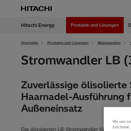
Hitachi Energy
Produkte und Lösungen
D
Region
Germ
Startseite
Produkte und Lösungen
Messwandler
Stromwandler LB (
Zuverlässige ölisoliert
Haarnadel-Ausführung f
Außeneinsatz
We use coo
functional,
Die ölisolierten LB-Stromwandler für Außeninst