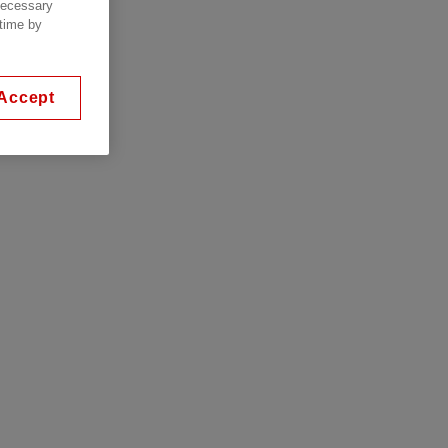
 necessary
 time by
Accept