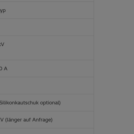
typ
kV
0 A
Silikonkautschuk optional)
 (länger auf Anfrage)