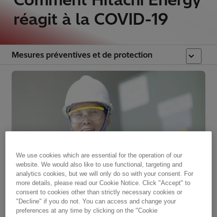
réagit à la COVID-19
Mesures préventives et de protection
We use cookies which are essential for the operation of our
website. We would also like to use functional, targeting and
analytics cookies, but we will only do so with your consent. For
more details, please read our Cookie Notice. Click "Accept" to
consent to cookies other than strictly necessary cookies or
"Decline" if you do not. You can access and change your
preferences at any time by clicking on the "Cookie