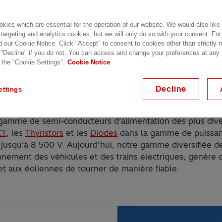
s
kies which are essential for the operation of our website. We would also like
 targeting and analytics cookies, but we will only do so with your consent. For
d our Cookie Notice. Click "Accept" to consent to cookies other than strictly
 "Decline" if you do not. You can access and change your preferences at any
 the "Cookie Settings".
Cookie Notice
 solutions
Actualités sur les semi-conducteurs
Decline
ettings
amme de semi-conducteurs d’alimentation des plus divers
CT
, les
Thyristors
et les
Diodes
dans la gamme de puissan
jusqu’à 8 500 V. Aujourd’hui, notre gamme diversifiée 
nnement des véhicules et des trains électriques, génère d
t aux éoliennes de tourner de manière fiable.