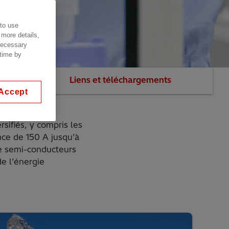
 to use
 more details,
 necessary
 time by
Nos vidéos
Liens et téléchargements
Accept
ifiés, y compris les
ce de 150 A jusqu’à
de semi-conducteurs
e l’énergie