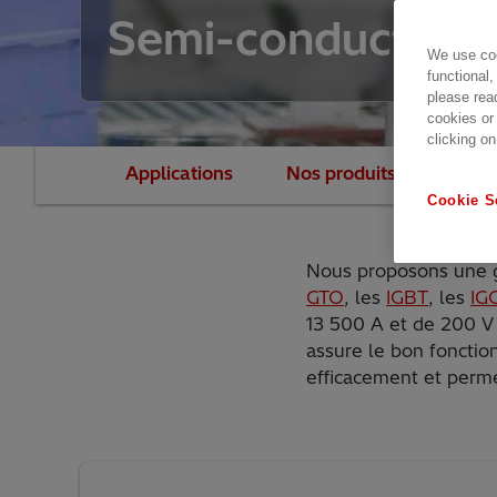
Semi-conducteur
We use coo
functional,
please rea
cookies or
clicking on
Applications
Nos produits, services et
Cookie S
Nous proposons une g
GTO
, les
IGBT
, les
IG
13 500 A et de 200 V 
assure le bon fonctio
efficacement et perme