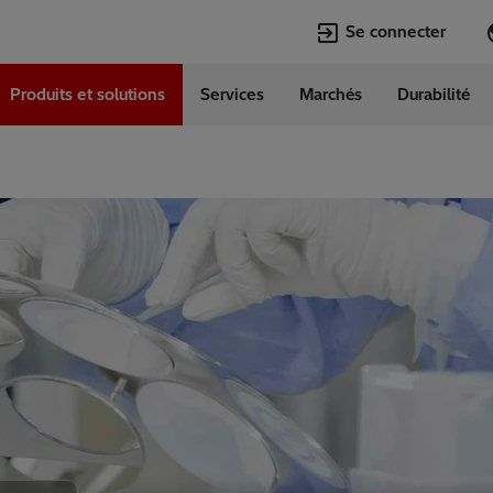
Se connecter
Produits et solutions
Services
Marchés
Durabilité
Langues
e
French
Top Searches
Top Pages
Transformers
Digitalization
EconiQ
Customer Succ
Jobs
Events & Webi
Lumada
Renewable En
HVDC
Cybersecurity