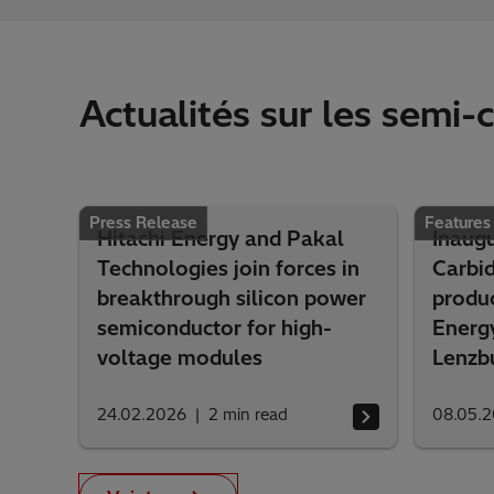
Actualités sur les semi
Press Release
Features
Hitachi Energy and Pakal
Inaugu
Technologies join forces in
Carbid
breakthrough silicon power
produc
semiconductor for high-
Energ
voltage modules
Lenzb
24.02.2026
2
min read
08.05.