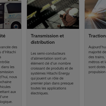
ité
Transmission et
Traction
distribution
avancée des
Aujourd’hu
 d’Hitachi
majorité d
Les semi-conducteurs
s
des trains,
d’alimentation sont un
ontrôle
métros et 
élément clé d’un nombre
s dans les
sont dotés
croissant de produits et de
nsmission
propulsion 
systèmes Hitachi Energy
d’hui, nous
qui jouent un rôle de
ochaine
premier plan dans presque
hicules
toutes les applications
mettant aux
électriques.
d’une
logique.