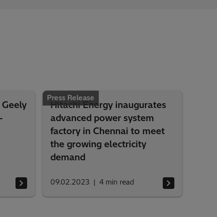
Press Release
 Geely
Hitachi Energy inaugurates
-
advanced power system
factory in Chennai to meet
the growing electricity
demand
09.02.2023
4
min read