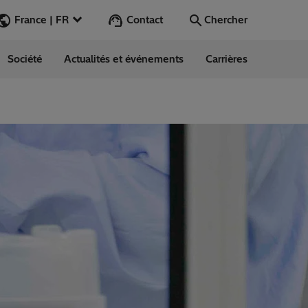
Contact
France | FR
Chercher
Société
Actualités et événements
Carrières
Chercher
Aller
ess Stories
nars
ergy