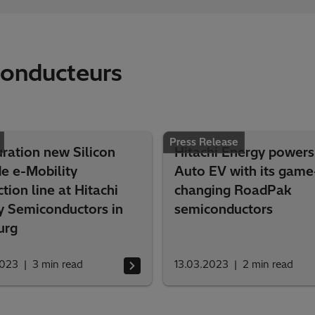
-conducteurs
Press Release
ration new Silicon
Hitachi Energy powers
e e-Mobility
Auto EV with its game
tion line at Hitachi
changing RoadPak
y Semiconductors in
semiconductors
urg
2023
3
min read
13.03.2023
2
min read