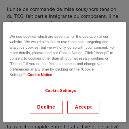
L'unité de commande de mise sous/hors tension
du TCGI fait partie intégrante du composant. Il ne
nécessite qu’une alimentation externe et ses
fonctions de commande sont facilement
accessibles par des connexions à fibre optique. La
We use cookies which are essential for the operation of our
website. We would also like to use functional, targeting and
consommation d’énergie de commande de
analytics cookies, but we will only do so with your consent. For
l’appareil varie généralement entre 10 et 100
more details, please read our Cookie Notice. Click "Accept" to
watts.
consent to cookies other than strictly necessary cookies or
"Decline" if you do not. You can access and change your
preferences at any time by clicking on the "Cookie
Le TCGI est optimisé pour les faibles pertes de
Settings".
Cookie Notice
conduction. Sa fréquence de commutation typique
de mise sous/hors tension se situe dans la plage
Cookie Settings
de 500 hertz. Cependant, contrairement au GTO,
la fréquence de commutation supérieure n’est
limitée que par le fonctionnement des pertes
Decline
Accept
thermiques et la capacité du système à éliminer
cette chaleur. Cette fonction, en conjonction avec
la transition rapide entre l’état activé et désactivé