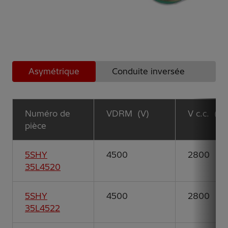
Asymétrique
Conduite inversée
Bl
Numéro de
VDRM (V)
V c.c. (V)
pièce
5SHY
4500
2800
35L4520
5SHY
4500
2800
35L4522