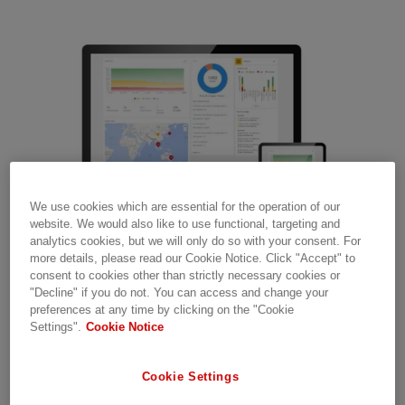
We use cookies which are essential for the operation of our
website. We would also like to use functional, targeting and
analytics cookies, but we will only do so with your consent. For
more details, please read our Cookie Notice. Click "Accept" to
consent to cookies other than strictly necessary cookies or
"Decline" if you do not. You can access and change your
preferences at any time by clicking on the "Cookie
SOLUTIONS NUMÉRIQUES POUR TOUS LES
Settings".
Cookie Notice
BESOINS
Cookie Settings
Jetez un coup d’œil à nos