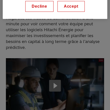
démonstrations de logiciels
Decline
Accept
Regardez ces vidéos de démonstration d’une
minute pour voir comment votre équipe peut
utiliser les logiciels Hitachi Énergie pour
maximiser les investissements et planifier les
besoins en capital à long terme grâce à l’analyse
prédictive.