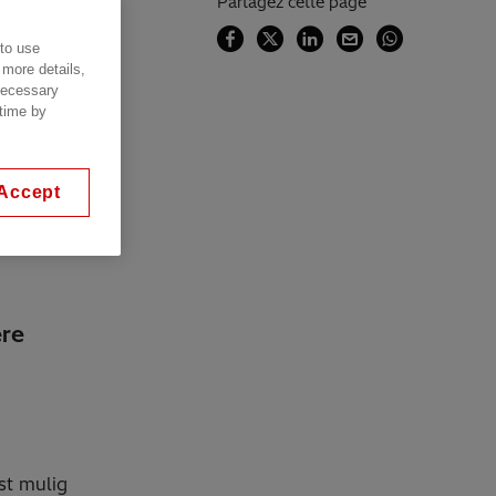
Partagez cette page
 to use
 more details,
 necessary
 time by
Accept
ere
st mulig