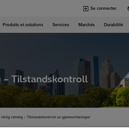
Se connecter
Produits et solutions
Services
Marchés
Durabilité
Langues
e
French
Top Searches
Top Pages
Transformers
Digitalization
EconiQ
Customer Succ
ng – Tilstandskontroll
Jobs
Events & Webi
Lumada
Renewable En
HVDC
Cybersecurity
 i riktig retning – Tilstandskontroll av gjennomføringer