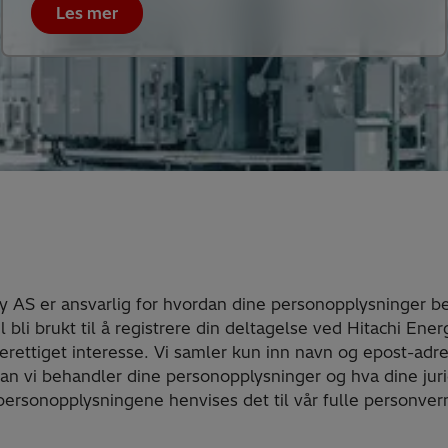
Les mer
y AS er ansvarlig for hvordan dine personopplysninger b
 bli brukt til å registrere din deltagelse ved Hitachi En
erettiget interesse. Vi samler kun inn navn og epost-adr
n vi behandler dine personopplysninger og hva dine jurid
personopplysningene henvises det til vår fulle personver