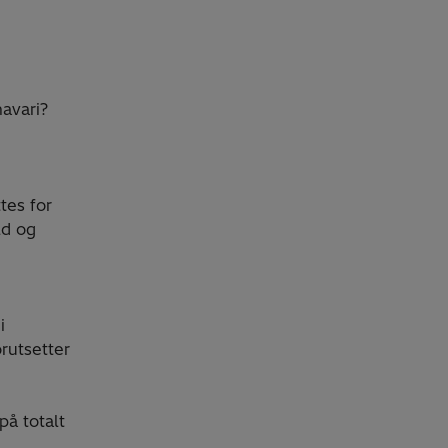
havari?
tes for
ld og
i
rutsetter
på totalt