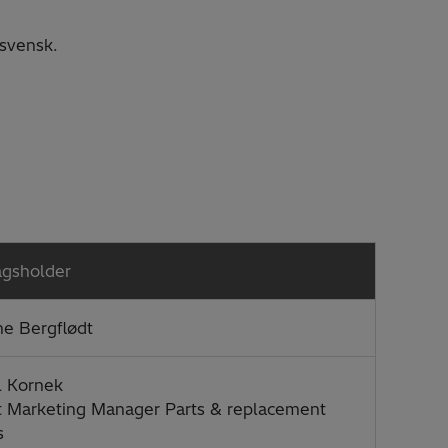
 svensk.
agsholder
ne Bergflødt
l Kornek
t Marketing Manager Parts & replacement
s