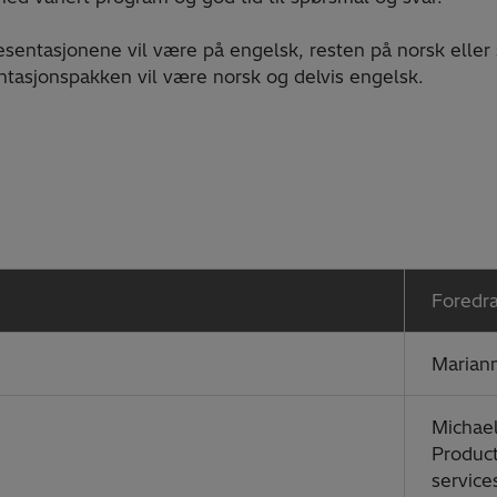
esentasjonene vil være på engelsk, resten på norsk eller
asjonspakken vil være norsk og delvis engelsk.
Foredr
Marian
Michae
Produc
service