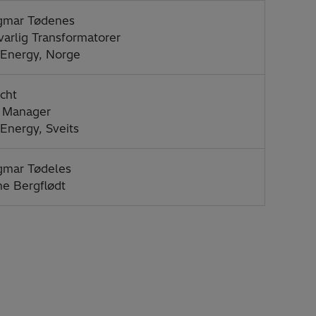
igmar Tødenes
arlig Transformatorer
 Energy, Norge
cht
e Manager
 Energy, Sveits
gmar Tødeles
ne Bergflødt