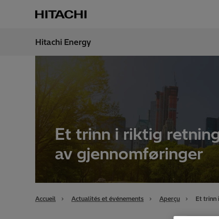
Hitachi Energy
Région
Franc
Et trinn i riktig retni
av gjennomføringer
Accueil
Actualités et événements
Aperçu
Et trinn