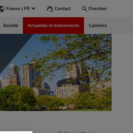
Contact
France | FR
Chercher
Société
Actualités et événements
Carrières
Chercher
Aller
ess Stories
nars
ergy