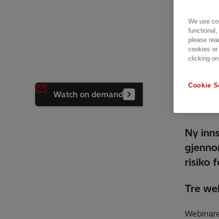
We use coo
Avai
functional,
please rea
Date r
cookies or
clicking on
Webinar
Cookie S
Watch on demand
Ny inns
gjenno
risiko f
Tre web
Webinare