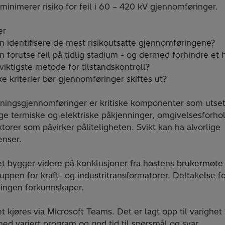
 minimerer risiko for feil i 60 – 420 kV gjennomføringer.
er
n identifisere de mest risikoutsatte gjennomføringene?
 forutse feil på tidlig stadium - og dermed forhindre et 
viktigste metode for tilstandskontroll?
ke kriterier bør gjennomføringer skiftes ut?
ingsgjennomføringer er kritiske komponenter som utset
lige termiske og elektriske påkjenninger, omgivelsesforho
torer som påvirker påliteligheten. Svikt kan ha alvorlige
nser.
t bygger videre på konklusjoner fra høstens brukermøte 
uppen for kraft- og industritransformatorer. Deltakelse fo
l ingen forkunnskaper.
 kjøres via Microsoft Teams. Det er lagt opp til varighet 
med variert program og god tid til spørsmål og svar.