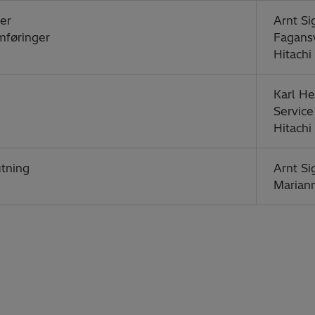
ger
Arnt S
mføringer
Fagansv
Hitachi
Karl He
Servic
Hitachi
tning
Arnt Si
Marian