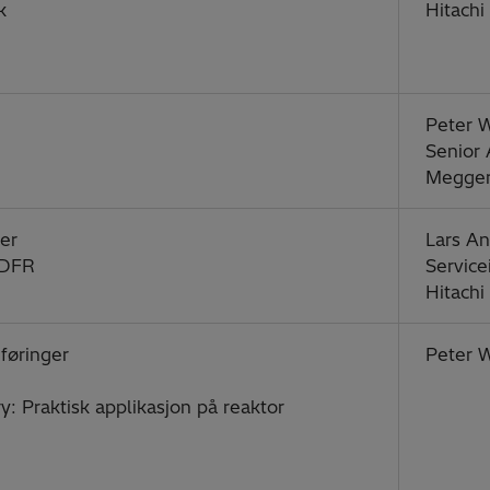
k
Hitachi
Peter W
Senior 
Megge
ger
Lars An
 DFR
Service
Hitachi
føringer
Peter W
: Praktisk applikasjon på reaktor