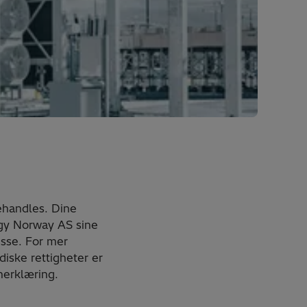
ehandles. Dine
ergy Norway AS sine
esse. For mer
iske rettigheter er
nerklæring.