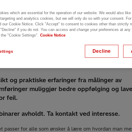
kies which are essential for the operation of our website. We would also like
lable on demand
 targeting and analytics cookies, but we will only do so with your consent. For
d our Cookie Notice. Click "Accept" to consent to cookies other than strictly
ecorded: 15.09.2021
 "Decline" if you do not. You can access and change your preferences at any
 the "Cookie Settings".
Cookie Notice
Decline
ettings
ikt og praktiske erfaringer fra målinger av
mføringer muliggjør bedre oppfølging og lav
or feil.
inarer avholdt. Ta kontakt ved interesse.
t passer for alle som ønsker å lære om hvordan man me