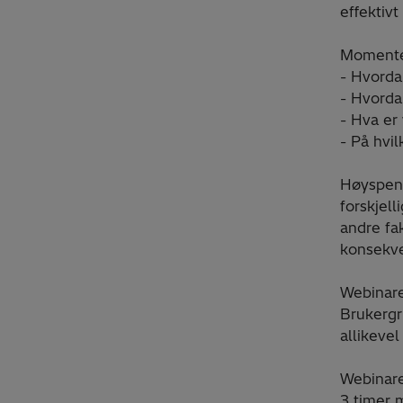
effektivt
Moment
- Hvorda
- Hvordan
- Hva er 
- På hvil
Høyspenn
forskjel
andre fak
konsekve
Webinare
Brukergr
allikeve
Webinaret
3 timer 