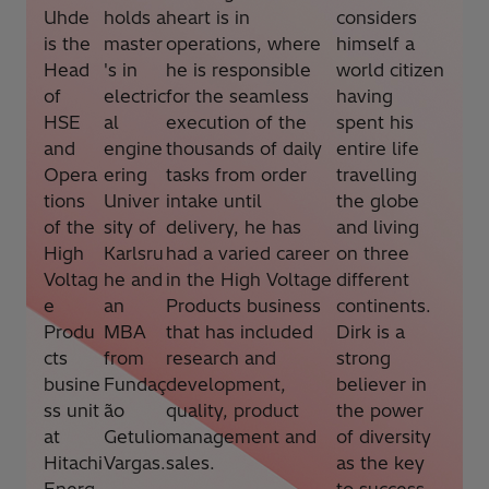
Uhde
holds a
heart is in
considers
is the
master
operations, where
himself a
Head
's in
he is responsible
world citizen
of
electric
for the seamless
having
HSE
al
execution of the
spent his
and
engine
thousands of daily
entire life
Opera
ering
tasks from order
travelling
tions
Univer
intake until
the globe
of the
sity of
delivery, he has
and living
High
Karlsru
had a varied career
on three
Voltag
he and
in the High Voltage
different
e
an
Products business
continents.
Produ
MBA
that has included
Dirk is a
cts
from
research and
strong
busine
Fundaç
development,
believer in
ss unit
ão
quality, product
the power
at
Getulio
management and
of diversity
Hitachi
Vargas.
sales.
as the key