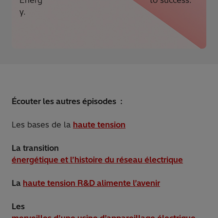
Energ
to success.
y.
Écouter les autres épisodes :
Les bases de la
haute tension
La transition
énergétique et l’histoire du réseau électrique
La
haute tension R&D alimente l’avenir
Les