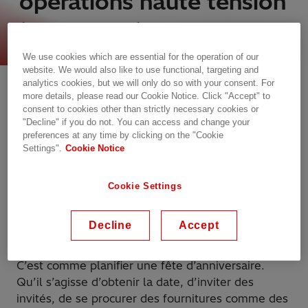
opérations haute tension
transparentes
We use cookies which are essential for the operation of our
website. We would also like to use functional, targeting and
analytics cookies, but we will only do so with your consent. For
more details, please read our Cookie Notice. Click "Accept" to
consent to cookies other than strictly necessary cookies or
"Decline" if you do not. You can access and change your
preferences at any time by clicking on the "Cookie
Settings".
Cookie Notice
Cookie Settings
Les opérations impliquent toutes les activités que
vous devez faire pour vous assurer que tout se
Decline
Accept
passe bien.
C’est comme planifier une fête d’anniversaire.
Qu’il s’agisse d’obtenir la date, d’inviter des
invités, de se procurer des fournitures comme des