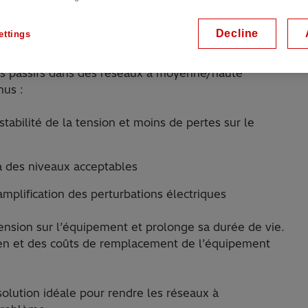
gences strictes en matière de stabilité de la
Decline
ettings
au limité d’harmoniques et d’autres perturbations
ques passifs dans des réseaux à moyenne/haute
nus :
tabilité de la tension et moins de pertes sur le
à des niveaux acceptables
plification des perturbations électriques
nsion sur l’équipement et prolonge sa durée de vie.
tien et des coûts de remplacement de l’équipement
solution idéale pour rendre les réseaux à