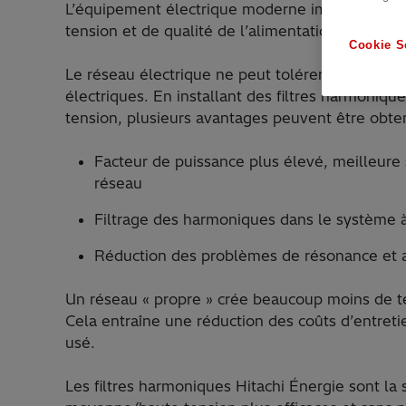
L’équipement électrique moderne impose des exi
tension et de qualité de l’alimentation.
Cookie S
Le réseau électrique ne peut tolérer qu’un nive
électriques. En installant des filtres harmoni
tension, plusieurs avantages peuvent être obte
Facteur de puissance plus élevé, meilleure s
réseau
Filtrage des harmoniques dans le système 
Réduction des problèmes de résonance et am
Un réseau « propre » crée beaucoup moins de te
Cela entraîne une réduction des coûts d’entre
usé.
Les filtres harmoniques Hitachi Énergie sont la 