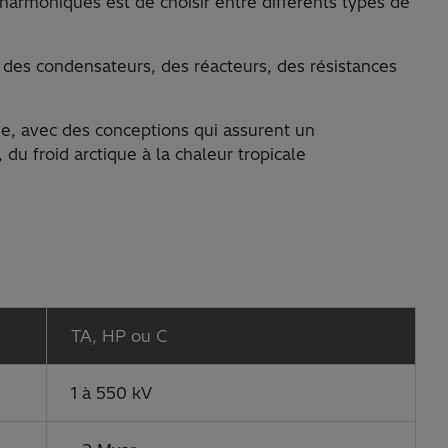
s harmoniques est de choisir entre différents types de
des condensateurs, des réacteurs, des résistances
ge, avec des conceptions qui assurent un
 du froid arctique à la chaleur tropicale
TA, HP ou C
1 à 550 kV