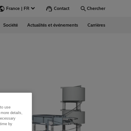
Contact
France | FR
Chercher
Société
Actualités et événements
Carrières
Chercher
Aller
ess Stories
nars
ergy
 to use
 more details,
 necessary
 time by