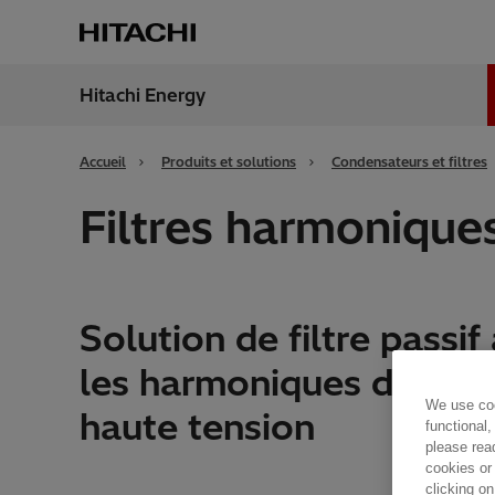
Hitachi Energy
Région
Franc
Accueil
Produits et solutions
Condensateurs et filtres
Filtres harmoniq
Solution de filtre passif
les harmoniques dans l
We use coo
haute tension
functional,
please rea
cookies or
clicking on