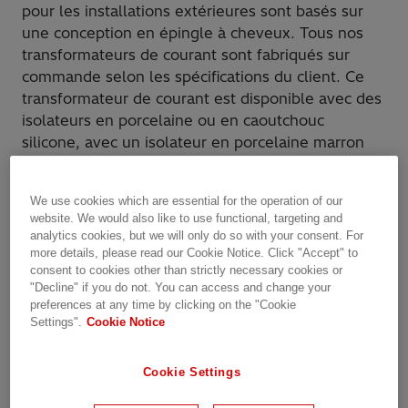
pour les installations extérieures sont basés sur
une conception en épingle à cheveux. Tous nos
transformateurs de courant sont fabriqués sur
commande selon les spécifications du client. Ce
transformateur de courant est disponible avec des
isolateurs en porcelaine ou en caoutchouc
silicone, avec un isolateur en porcelaine marron
considéré comme le produit standard. Le
scellement hermétique de la conception est
We use cookies which are essential for the operation of our
réalisé à l’aide d’un coussin de gaz au-dessus de
website. We would also like to use functional, targeting and
l’huile pour empêcher la respiration libre à
analytics cookies, but we will only do so with your consent. For
l’extérieur de l’air chargé d’humidité.
more details, please read our Cookie Notice. Click "Accept" to
consent to cookies other than strictly necessary cookies or
"Decline" if you do not. You can access and change your
Le LB démontre une performance fiable en service
preferences at any time by clicking on the "Cookie
avec un faible taux de défaillance sur le terrain
Settings".
Cookie Notice
inférieur à la moyenne de l’industrie. Cette
conception a été installée dans différentes
Cookie Settings
applications et dans des climats allant du désert à
l’arctique.