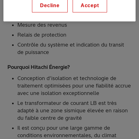
Decline
Accept
Applications
Mesure des revenus
Relais de protection
Contrôle du système et indication du transit
de puissance
Pourquoi Hitachi Énergie?
Conception d’isolation et technologie de
traitement optimisées pour une fiabilité accrue
avec une isolation exceptionnelle
Le transformateur de courant LB est très
adapté à une zone sismique élevée en raison
du faible centre de gravité
Il est conçu pour une large gamme de
conditions environnementales, du climat