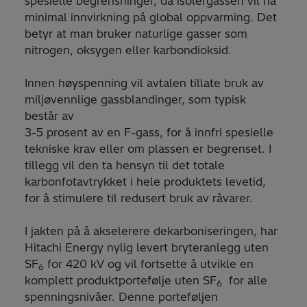
spesielle begrensninger, da isolergassen vil ha
minimal innvirkning på global oppvarming. Det
betyr at man bruker naturlige gasser som
nitrogen, oksygen eller karbondioksid.
Innen høyspenning vil avtalen tillate bruk av
miljøvennlige gassblandinger, som typisk
består av
3-5 prosent av en F-gass, for å innfri spesielle
tekniske krav eller om plassen er begrenset. I
tillegg vil den ta hensyn til det totale
karbonfotavtrykket i hele produktets levetid,
for å stimulere til redusert bruk av råvarer.
I jakten på å akselerere dekarboniseringen, har
Hitachi Energy nylig levert bryteranlegg uten
SF
for 420 kV og vil fortsette å utvikle en
6
komplett produktportefølje uten SF
for alle
6
spenningsnivåer. Denne porteføljen