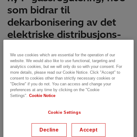
som bidrar til
dekarbonisering av det
elektriske distribusjons-
og transmisjonsnettet,
We use cookies which are essential for the operation of our
samtidig som det ivaretar
website. We would also like to use functional, targeting and
analytics cookies, but we will only do so with your consent. For
behovet for pålitelighet
more details, please read our Cookie Notice. Click "Accept" to
consent to cookies other than strictly necessary cookies or
"Decline" if you do not. You can access and change your
Features | Zurich, Switzerland | 25.10.2023 | 2 min read
preferences at any time by clicking on the "Cookie
Settings".
Cookie Notice
Cookie Settings
Hitachi Energy ønsker den foreløpige avtalen
Decline
Accept
om F-gassregulering som Europarådet og