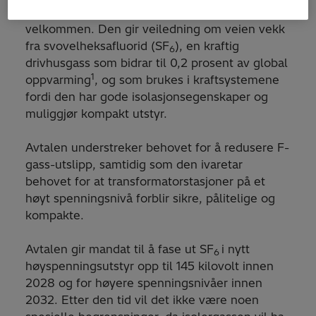
Europaparlamentet kunngjorde 5. oktober
velkommen. Den gir veiledning om veien vekk
fra svovelheksafluorid (SF
), en kraftig
6
drivhusgass som bidrar til 0,2 prosent av global
1
oppvarming
, og som brukes i kraftsystemene
fordi den har gode isolasjonsegenskaper og
muliggjør kompakt utstyr.
Avtalen understreker behovet for å redusere F-
gass-utslipp, samtidig som den ivaretar
behovet for at transformatorstasjoner på et
høyt spenningsnivå forblir sikre, pålitelige og
kompakte.
Avtalen gir mandat til å fase ut SF
i nytt
6
høyspenningsutstyr opp til 145 kilovolt innen
2028 og for høyere spenningsnivåer innen
2032. Etter den tid vil det ikke være noen