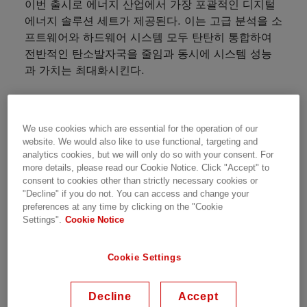
이번 출시로 에너지 산업에서 가장 포괄적인 디지털
에너지 솔루션 세트가 제공된다. 이는 고급 분석을 소
프트웨어와 하드웨어 시스템 모두 탄탄히 통합하여
전반적인 탄소발자국을 줄임과 동시에 시스템 성능
과 가치는 최대화시킨다.
새로운 업데이트는 다음을 포함한다:
We use cookies which are essential for the operation of our
전기차를 위한 전력연동망(V2G, Vehicle to
website. We would also like to use functional, targeting and
grid) 준비
analytics cookies, but we will only do so with your consent. For
more details, please read our Cookie Notice. Click "Accept" to
고급 클라우드 기반 성능과 모니터링 적용 옵션
consent to cookies other than strictly necessary cookies or
TM
"Decline" if you do not. You can access and change your
파워스토어(PowerStore
) 배터리 에너지 저
preferences at any time by clicking on the "Cookie
장 시스템의 유연한 설계 개선
Settings".
Cookie Notice
확장된 컨트롤 및 자동화
Cookie Settings
Hitachi Energy의 그리드 엣지(Grid Edge) 솔루션
분야의 수장인 맥신 가비(Maxine Ghavi)는 “전체 에
Decline
Accept
너지 시장은 변화하고 있으며 도전은 그 범위와 긴급