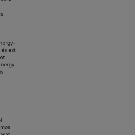
és
Energy-
 és ezt
ot
Energy
is
l
romos
tását