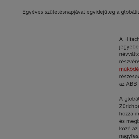
Egyéves születésnapjával egyidejűleg a globális
A Hitac
jegyébe
névválto
részvén
működé
részese
az ABB 
A globál
Zürichb
hozza m
és megb
közé az 
nagyfes