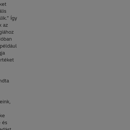
ket
lis
ik.” Így
k az
giához
ióban
 például
gja
értéket
ndta
eink,
zke
e és
adást