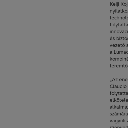
Keiji Ko
nyilatko
technol
folytatt
innováci
és bizt
vezető s
a Lumadá
kombinál
teremtő
„Az ener
Claudio 
folytatt
elkötel
alkalma
számára
vagyok 
szenved