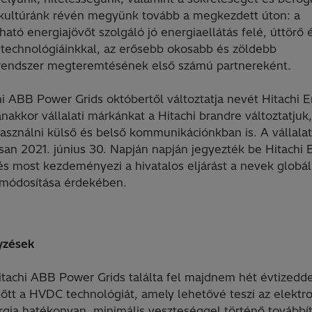
 kultúránk révén megyünk tovább a megkezdett úton: a
ható energiajövőt szolgáló jó energiaellátás felé, úttörő 
s technológiáinkkal, az erősebb okosabb és zöldebb
rendszer megteremtésének első számú partnereként.
hi ABB Power Grids októbertől változtatja nevét Hitachi 
nakkor vállalati márkánkat a Hitachi brandre változtatjuk,
asználni külső és belső kommunikációnkban is. A vállalat
san 2021. június 30. Napján napján jegyezték be Hitachi 
és most kezdeményezi a hivatalos eljárást a nevek globál
 módosítása érdekében.
yzések
itachi ABB Power Grids találta fel majdnem hét évtizedde
lőtt a HVDC technológiát, amely lehetővé teszi az elekt
rgia hatékonyan, minimális veszteséggel történő továbbí