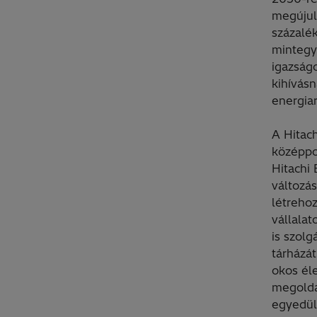
megújul
százalék
mintegy
igazságo
kihívás
energia
A Hitac
középpon
Hitachi 
változás
létrehoz
vállalat
is szolg
tárházát
okos él
megoldá
egyedülá