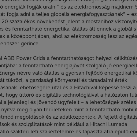
ó energiák fogják uralni” és az elektromosság majdnem 
át fogja adni a teljes globális energiafogyasztásnak” – ez
 20 százalékos növekedést jelent a mostanihoz viszonyít
s és fenntartható energetikai átállás áll ennek a globális
nak a középpontjában, ahol az elektromosság lesz az egé
rendszer gerince.
hi ABB Power Grids a fenntarthatóságot helyezi célkitűz
tjába: a fenntartható energiajövőt szolgáló jó energiaell
Energy névre való átállás a gyorsan fejlődő energetikai 
át tükrözi, a gazdasági környezeti és társadalmi érték
ásának lehetőségére utal és a Hitachival képessé teszi a
ot, hogy úttörő és digitális technológiáival a hálózaton t
álja jelenlegi és jövendő ügyfeleit – a lehetőségek széles
 nyitva meg olyan területeken mint a fenntartható mobilit
etmód megoldások és az adatközpontok. A fejlett digitáli
sok és szolgáltatások mint például a Hitachi Lumada
lló szakterületi szakértelemre és tapasztalatra épülő en