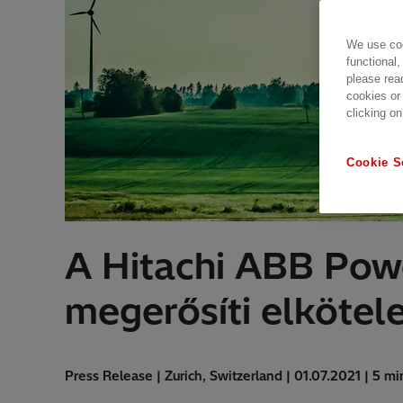
We use coo
functional,
please rea
cookies or
clicking on
Cookie S
A Hitachi ABB Powe
megerősíti elkötele
Press Release | Zurich, Switzerland | 01.07.2021 | 5 mi