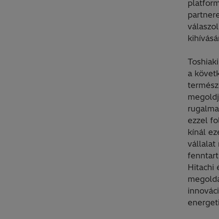
platform
partner
válaszo
kihívás
Toshiaki
a követ
természe
megoldj
rugalma
ezzel f
kínál e
vállalat
fenntar
Hitachi 
megoldá
innovác
energet