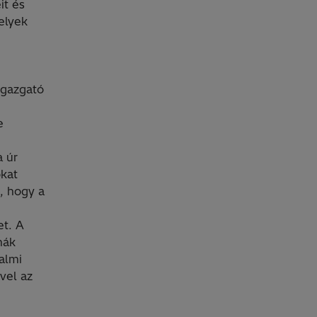
it és
elyek
igazgató
e
a úr
okat
, hogy a
et. A
mák
almi
vel az