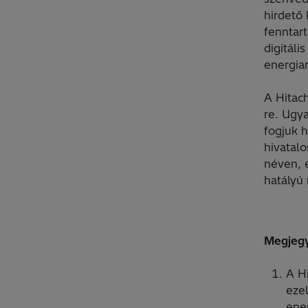
hirdető
fenntart
digitáli
energia
A Hitac
re. Ugya
fogjuk h
hivatalo
néven, 
hatályú
Megjeg
A H
eze
ene