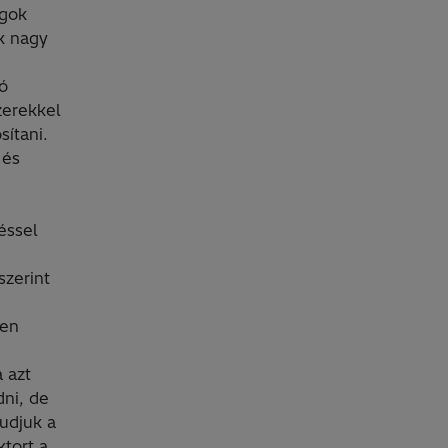
ágok
k nagy
ó
zerekkel
ítani.
 és
éssel
zerint
sen
 azt
dni, de
tudjuk a
tort a