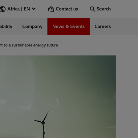
Contact us
Africa | EN
Search
ability
Company
News & Events
Careers
Search
Go
 to a sustainable energy future
 Management