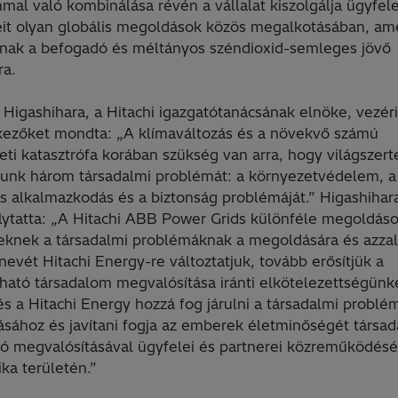
mal való kombinálása révén a vállalat kiszolgálja ügyfele
eit olyan globális megoldások közös megalkotásában, am
lnak a befogadó és méltányos széndioxid-semleges jövő
ára.
 Higashihara, a Hitachi igazgatótanácsának elnöke, vezér
kezőket mondta: „A klímaváltozás és a növekvő számú
ti katasztrófa korában szükség van arra, hogy világszert
unk három társadalmi problémát: a környezetvédelem, a
s alkalmazkodás és a biztonság problémáját.” Higashihar
olytatta: „A Hitachi ABB Power Grids különféle megoldás
zeknek a társadalmi problémáknak a megoldására és azzal
 nevét Hitachi Energy-re változtatjuk, tovább erősítjük a
tható társadalom megvalósítása iránti elkötelezettségünk
és a Hitachi Energy hozzá fog járulni a társadalmi problé
sához és javítani fogja az emberek életminőségét társad
ió megvalósításával ügyfelei és partnerei közreműködésé
ika területén.”