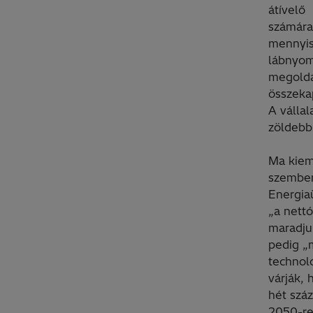
átívelő
számára
mennyis
lábnyom
megoldá
összekap
A vállal
zöldebb
Ma kiem
szemben
Energia
„a nettó
maradjun
pedig „
technoló
várják,
hét száz
2050-re 