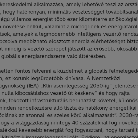
 kereskedelmi alkalmazása, amely lehetővé teszi az orsz
, hogy hatékonyan, minimális veszteséggel továbbítsana
égű villamos energiát több ezer kilométerre az ökológiai
 növelése nélkül, valamint a microgridek és energiatárol
sok, amelyek a legmodernebb intelligens vezérlő rends
csolva megbízható elosztott energia elérhetőséget biztos
at mindig is vezető szerepet játszott az erősebb, okosabb
 globális energiarendszerre való áttérésben.
elten fontos felvenni a küzdelmet a globális felmeleged
, ez korunk legsürgetőbb kihívása. A Nemzetközi
ügynökség (IEA) „Klímasemlegesség 2050-ig” jelentése s
 nulla kibocsátáshoz vezető út keskeny” és hogy rajta
k, fokozott infrastrukturális beruházást követel, különö
minden rendelkezésre álló tiszta és hatékony energetikai
giának az azonnali és széles körű alkalmazását”. 2030-ra
 hogy a világgazdaság mintegy 40 százalékkal fog növeke
alékkal kevesebb energiát fog fogyasztani, hogy tartani 
kitűzött klímasemlegességi célt. Eddigre „az energiaszek