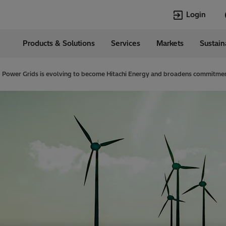
Login
Products & Solutions
Services
Markets
Sustain
Languages
ia
English
 Power Grids is evolving to become Hitachi Energy and broadens commitment
Top Searches
Top Pages
Transformers
Transformers
HVDC
HVDC
Power Quality
Asset & Work
Jobs
EconiQ
Asset and Work
Power Quality
Management