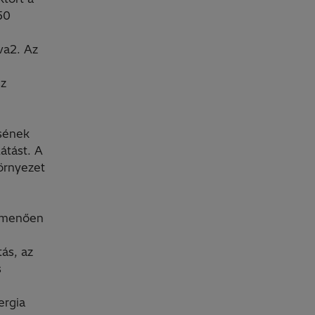
50
va2. Az
sz
ésének
átást. A
környezet
úlmenően
ás, az
s
ergia