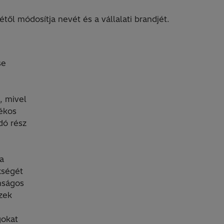
től módosítja nevét és a vállalati brandjét.
se
l, mivel
lékos
dó rész
ja
kségét
nságos
zek
gokat