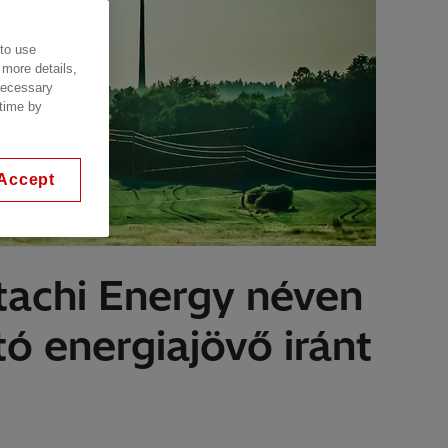
 to use
 more details,
 necessary
 time by
Accept
itachi Energy néven
ó energiajövő iránt