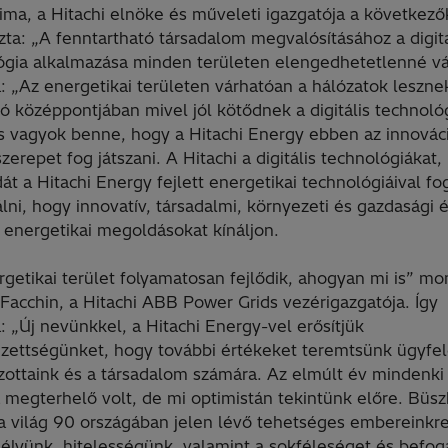
jima, a Hitachi elnöke és műveleti igazgatója a következő
zta: „A fenntartható társadalom megvalósításához a digitá
ógia alkalmazása minden területen elengedhetetlenné vál
a: „Az energetikai területen várhatóan a hálózatok leszne
ó középpontjában mivel jól kötődnek a digitális technoló
os vagyok benne, hogy a Hitachi Energy ebben az innovác
zerepet fog játszani. A Hitachi a digitális technológiákat,
t a Hitachi Energy fejlett energetikai technológiáival fo
ni, hogy innovatív, társadalmi, környezeti és gazdasági 
 energetikai megoldásokat kínáljon.
getikai terület folyamatosan fejlődik, ahogyan mi is” mo
Facchin, a Hitachi ABB Power Grids vezérigazgatója. Így
a: „Új nevünkkel, a Hitachi Energy-vel erősítjük
ezettségünket, hogy további értékeket teremtsünk ügyfel
zottaink és a társadalom számára. Az elmúlt év mindenki
 megterhelő volt, de mi optimistán tekintünk előre. Büs
a világ 90 országában jelen lévő tehetséges embereinkr
élyünk, hitelességünk, valamint a sokféleséget és befog