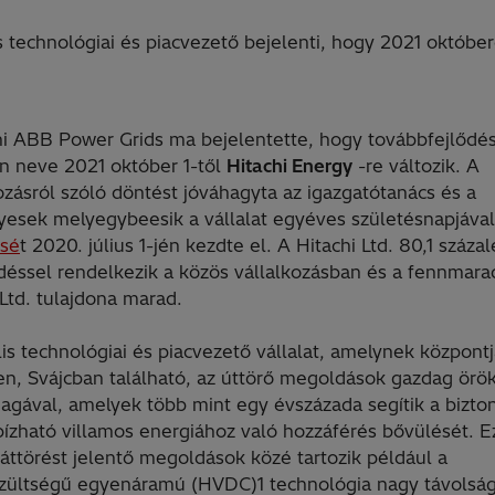
 technológiai és piacvezető bejelenti, hogy 2021 októberé
hi ABB Power Grids ma bejelentette, hogy továbbfejlődé
n neve 2021 október 1-től
Hitachi Energy
-re változik. A
zásról szóló döntést jóváhagyta az igazgatótanács és a
yesek melyegybeesik a vállalat egyéves születésnapjáva
sé
t 2020. július 1-jén kezdte el. A Hitachi Ltd. 80,1 száza
déssel rendelkezik a közös vállalkozásban és a fennmara
Ltd. tulajdona marad.
is technológiai és piacvezető vállalat, amelynek központ
en, Svájcban található, az úttörő megoldások gazdag örö
agával, amelyek több mint egy évszázada segítik a bizto
ízható villamos energiához való hozzáférés bővülését. E
áttörést jelentő megoldások közé tartozik például a
zültségű egyenáramú (HVDC)1 technológia nagy távolsá