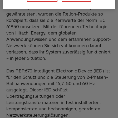
Stromversorgungssystemen. Um interoperable,
zuverlässige und zukunftssichere Lösungen zu
gewährleisten, wurden die Relion-Produkte so
konzipiert, dass sie die Kernwerte der Norm IEC
61850 umsetzen. Mit der führenden Technologie
von Hitachi Energy, dem globalen
Anwendungswissen und dem erfahrenen Support-
Netzwerk können Sie sich vollkommen darauf
verlassen, dass Ihr System zuverlässig funktioniert
– in jeder Situation.
Das RER670 Intelligent Electronic Device (IED) ist
für den Schutz und die Steuerung von 2-Phasen-
Bahnanwendungen mit 16,7, 50 und 60 Hz
ausgelegt. Dieser IED schützt
Übertragungsleitungen oder
Leistungstransformatoren in fest installierten,
kompensierten und hochohmigen, geerdeten
Netzwerksteuerungslösungen.