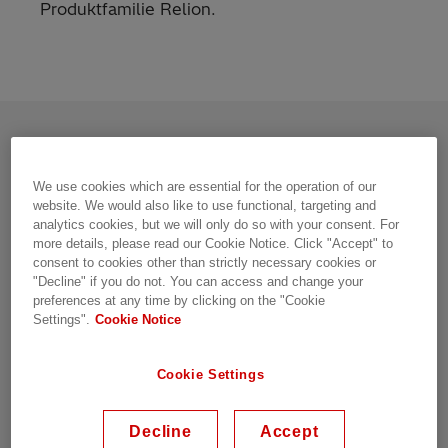
Produktfamilie Relion.
Produktdetails
Ressourcen
We use cookies which are essential for the operation of our
website. We would also like to use functional, targeting and
analytics cookies, but we will only do so with your consent. For
more details, please read our Cookie Notice. Click "Accept" to
Übersicht
consent to cookies other than strictly necessary cookies or
"Decline" if you do not. You can access and change your
preferences at any time by clicking on the "Cookie
Eisenbahnschutz RER670 IEDs gehören zur
Settings".
Cookie Notice
weltweit anerkannten und weithin geprüften
Produktfamilie Relion – Schutz und Kontrolle. Die
Cookie Settings
Relion Produktfamilie bietet eine breite Palette
von Produkten für den Schutz, die Steuerung, die
Messung und die Überwachung von
Decline
Accept