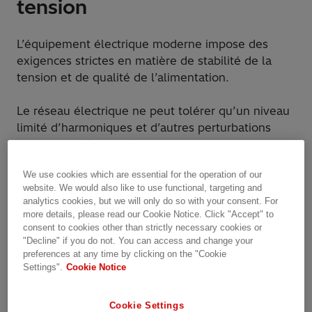
tension
L’équipement électrique moderne impose des
exigences strictes en matière de stabilité de la
tension et de qualité de l’alimentation.
Le réseau électrique ne peut tolérer qu’un niveau
limité d’harmoniques et d’autres perturbations
électriques. En installant des filtres harmoniques
passifs dans des réseaux à moyenne/haute
We use cookies which are essential for the operation of our
tension, plusieurs avantages peuvent être
website. We would also like to use functional, targeting and
obtenus :
analytics cookies, but we will only do so with your consent. For
more details, please read our Cookie Notice. Click "Accept" to
Facteur de puissance plus élevé, meilleure
consent to cookies other than strictly necessary cookies or
"Decline" if you do not. You can access and change your
stabilité de la tension et moins de pertes sur
preferences at any time by clicking on the "Cookie
le réseau
Settings".
Cookie Notice
Filtrage des harmoniques dans le système à
des niveaux acceptables
Cookie Settings