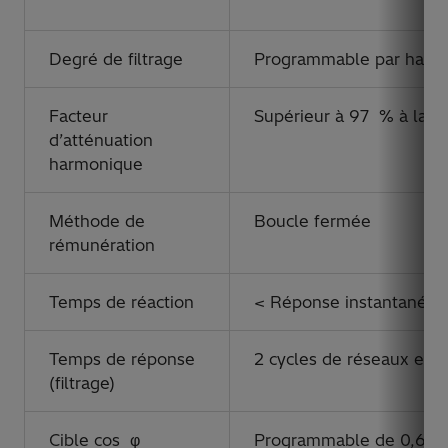
Degré de filtrage
Programmable par harmo
Facteur
Supérieur à 97 % à la c
d’atténuation
harmonique
Méthode de
Boucle fermée
rémunération
Temps de réaction
< Réponse instantanée 
Temps de réponse
2 cycles de réseaux en g
(filtrage)
Cible cos φ
Programmable de 0,6 (indu