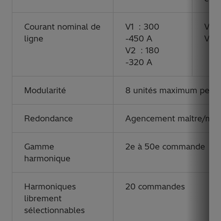
Courant nominal de
V1 : 300
V1 :
ligne
-450 A
V2 
V2 : 180
-320 A
Modularité
8 unités maximum peuve
Redondance
Agencement maître/maît
Gamme
2e à 50e commande
harmonique
Harmoniques
20 commandes
librement
sélectionnables