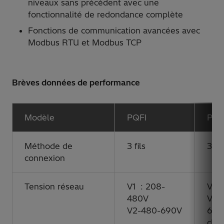
niveaux sans précédent avec une
fonctionnalité de redondance complète
Fonctions de communication avancées avec
Modbus RTU et Modbus TCP
Brèves données de performance
Modèle
PQFI
PQ
Méthode de
3 fils
3 fil
connexion
Tension réseau
V1 : 208-
V1 
480V
V2 :
V2-480-690V
600V
cUL