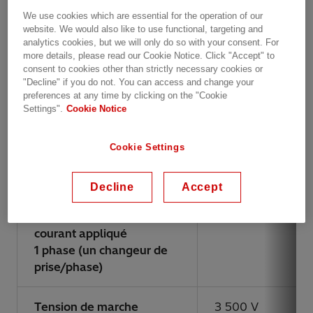
Tension la plus élevée
300 kV
We use cookies which are essential for the operation of our
pour l’équipement (Um)
website. We would also like to use functional, targeting and
analytics cookies, but we will only do so with your consent. For
more details, please read our Cookie Notice. Click "Accept" to
Impulsivité maximale de
1 050 kV
consent to cookies other than strictly necessary cookies or
"Decline" if you do not. You can access and change your
la foudre (BIL)
preferences at any time by clicking on the "Cookie
Settings".
Cookie Notice
Courant max.
800 A
triphasé
1 800 A
Cookie Settings
1 phase (un changeur de
prise/phase)
Decline
Accept
Fractionnement de
N.A.
courant appliqué
1 phase (un changeur de
prise/phase)
Tension de marche
3 500 V