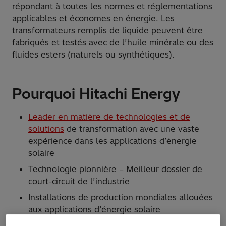
répondant à toutes les normes et réglementations
applicables et économes en énergie. Les
transformateurs remplis de liquide peuvent être
fabriqués et testés avec de l’huile minérale ou des
fluides esters (naturels ou synthétiques).
Pourquoi Hitachi Energy
Leader en matière de technologies et de
solutions
de transformation avec une vaste
expérience dans les applications d’énergie
solaire
Technologie pionnière – Meilleur dossier de
court-circuit de l’industrie
Installations de production mondiales allouées
aux applications d’énergie solaire
Les transformateurs de génération solaire sont