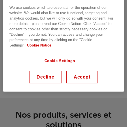
adaptés à l’utilisation et à l’installation dans
We use cookies which are essential for the operation of our
tous les environnements et emplacements
website. We would also like to use functional, targeting and
analytics cookies, but we will only do so with your consent. For
Les transformateurs solaires sont conçus avec
more details, please read our Cookie Notice. Click "Accept" to
une efficacité élevée, une grande convivialité
consent to cookies other than strictly necessary cookies or
"Decline" if you do not. You can access and change your
environnementale et une fiabilité
preferences at any time by clicking on the "Cookie
opérationnelle supérieure, ce qui permet
Settings".
Cookie Notice
d’obtenir un moyen d’alimentation sûr et
fiable
Cookie Settings
Pérennité -Plateforme numérique intégrée et
extensible pour installer les dernières
Decline
Accept
solutions numériques
Nos produits, services et
solutions