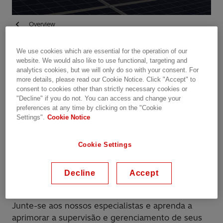
Overview
We use cookies which are essential for the operation of our
website. We would also like to use functional, targeting and
Available on demand
analytics cookies, but we will only do so with your consent. For
more details, please read our Cookie Notice. Click "Accept" to
Date recorded: 26.08.2021
consent to cookies other than strictly necessary cookies or
"Decline" if you do not. You can access and change your
preferences at any time by clicking on the "Cookie
Webinar
Energy Distribution
Grid Edge Solutions
Settings".
Cookie Notice
Substation Automation
Protection & Control
Energy Storage
Asset and Work Management
Cookie Settings
Share this page
Decline
Accept
Junte-se aos nossos especialistas e aprenda a
aprimorar a supervisão e gerenciamento de seus