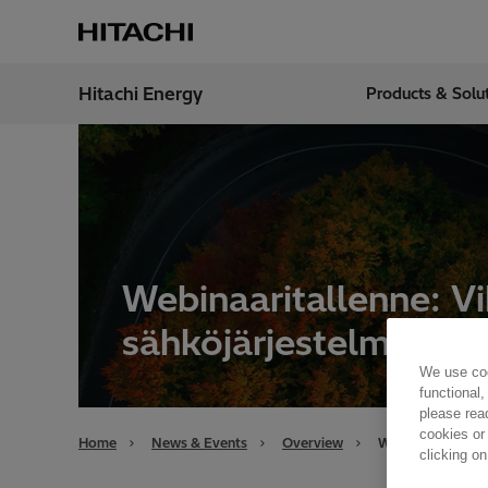
Hitachi Energy
Products & Solu
Region
India
Webinaaritallenne: Vi
sähköjärjestelmän e
We use coo
functional,
please rea
cookies or
Home
News & Events
Overview
Webinaaritallenn
clicking on