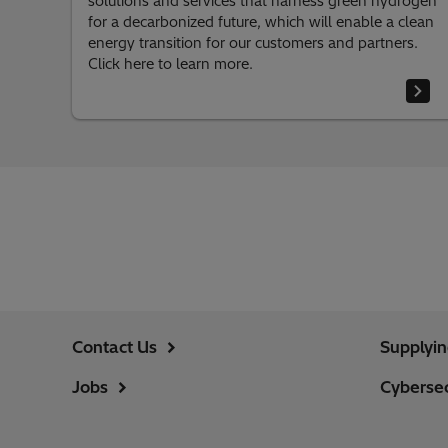
solutions and services that harness green hydrogen
for a decarbonized future, which will enable a clean
energy transition for our customers and partners.
Click here to learn more.
Contact Us
Supplyi
Jobs
Cybersec