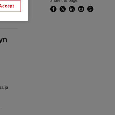
Share this page
Accept
yn
a ja
.