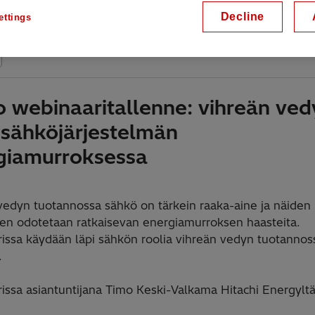
day, 22.11.2022, 09:00 - 09:30 EET
Decline
ettings
ine
o webinaaritallenne: vihreän ved
i sähköjärjestelmän
giamurroksessa
vedyn tuotannossa sähkö on tärkein raaka-aine ja näiden
n odotetaan ratkaisevan energiamurroksen haasteita.
issa käydään läpi sähkön roolia vihreän vedyn tuotannoss
.
issa asiantuntijana Timo Keski-Valkama Hitachi Energyltä