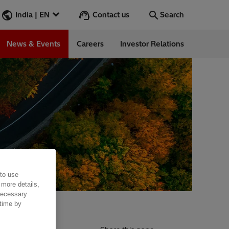
Contact us
India | EN
Search
News & Events
Careers
Investor Relations
Search
Go
ions
ergy
ess Stories
 to use
 more details,
 necessary
 time by