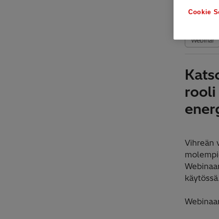
Tues
Cookie S
Onl
Webinar
Kats
rool
ener
Vihreän 
molempie
Webinaar
käytössä
Webinaar