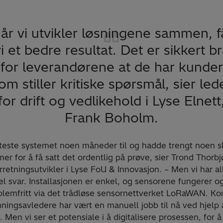
år vi utvikler løsningene sammen, f
i et bedre resultat. Det er sikkert b
for leverandørene at de har kunder
om stiller kritiske spørsmål, sier led
for drift og vedlikehold i Lyse Elnett
Frank Boholm.
l teste systemet noen måneder til og hadde trengt noen s
er for å få satt det ordentlig på prøve, sier Trond Thorb
rretningsutvikler i Lyse FoU & Innovasjon. – Men vi har a
del svar. Installasjonen er enkel, og sensorene fungerer o
blemfritt via det trådløse sensornettverket LoRaWAN. Kon
ningsavledere har vært en manuell jobb til nå ved hjelp 
. Men vi ser et potensiale i å digitalisere prosessen, for å