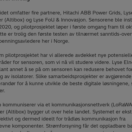
det omfatter fire partnere, Hitachi ABB Power Grids, Lys
er (Altibox) og Lyse FoU & Innovasjon. Sensorene ble insta
2020, og pilotprosjektet løper i første omgang fram til o
tte er trolig den første testen av tilnærmet sanntids-ove
penningsavledere her i Norge.
m pilotprosjektet har vi allerede avdekket nye potensiell
åder for sensoren, som vi nå vil studere videre. Lyse Eln
lant annet å se på om sensoren kan redusere behovet fo
g av isolatorer. Slike samarbeidsprosjekter er avgjørende
randør for å kunne utvikle de beste digitale løsningene, 
ær.
n kommuniserer via et kommunikasjonsnettverk (LoRaW
er (Altibox) bygger ut over hele landet. Systemet er eks
fektivt og dermed ideelt for trådløs kommunikasjon fra
revne komponenter. Strømforsyning får det oppladbare ba