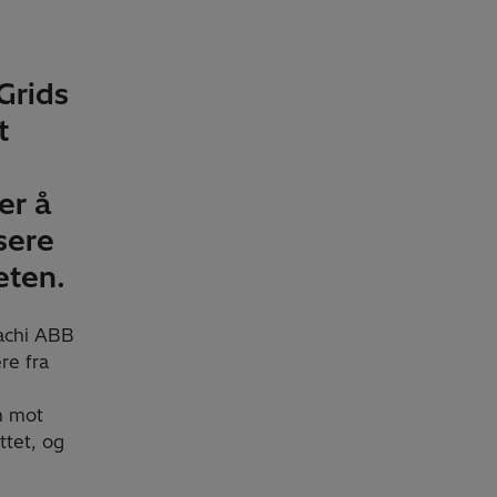
Grids
t
er å
sere
eten.
tachi ABB
re fra
n mot
ttet, og