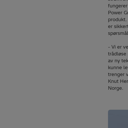
fungerer
Power Gri
produkt. 
er sikker
spørsmål,
- Vi er v
trådløse
av ny tek
kunne le
trenger v
Knut Herd
Norge.