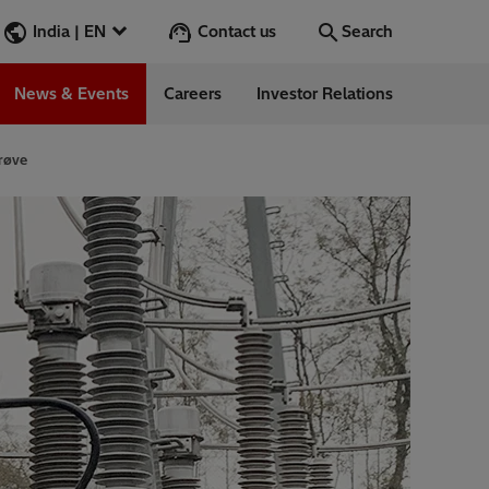
Contact us
India | EN
Search
News & Events
Careers
Investor Relations
Search
Go
prøve
ions
ergy
ess Stories