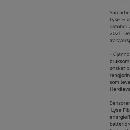
Samarbei
Lyse Fib
oktober 
2021. De
av overs
- Gjenno
bruksomr
ønsket b
rengjørin
som leve
Herdlev
Sensore
Lyse Fib
energief
batterid