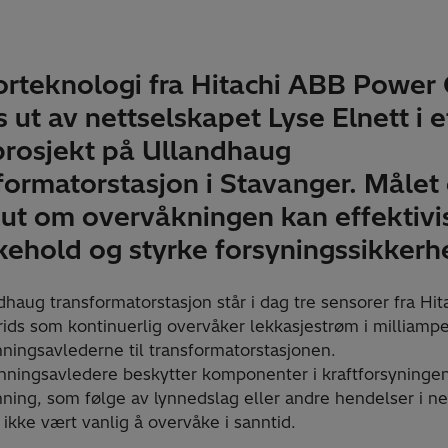
rteknologi fra Hitachi ABB Power 
s ut av nettselskapet Lyse Elnett i e
prosjekt på Ullandhaug
formatorstasjon i Stavanger. Målet 
 ut om overvåkningen kan effektivi
kehold og styrke forsyningssikkerh
dhaug transformatorstasjon står i dag tre sensorer fra Hi
ids som kontinuerlig overvåker lekkasjestrøm i milliampe
ningsavlederne til transformatorstasjonen.
ningsavledere beskytter komponenter i kraftforsyninge
ning, som følge av lynnedslag eller andre hendelser i ne
å ikke vært vanlig å overvåke i sanntid.