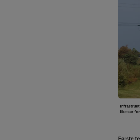
Infrastrukt
like sør f
Første te