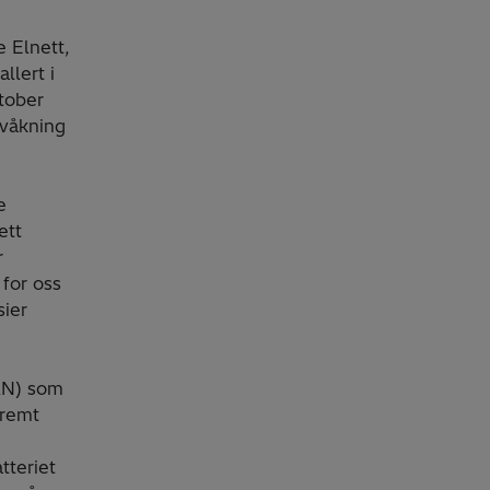
e Elnett,
llert i
ktober
rvåkning
e
ett
r
 for oss
sier
AN) som
tremt
tteriet