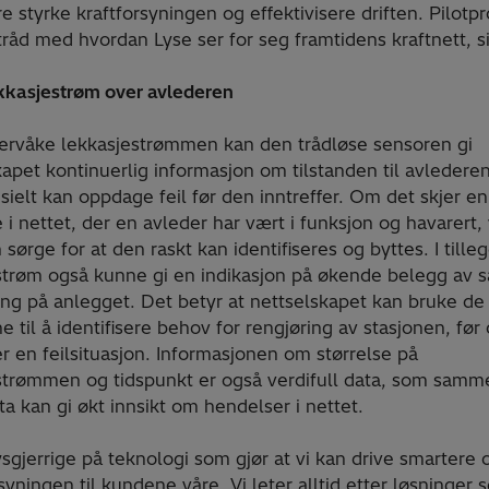
re styrke kraftforsyningen og effektivisere driften. Pilotpr
 tråd med hvordan Lyse ser for seg framtidens kraftnett, s
kkasjestrøm over avlederen
ervåke lekkasjestrømmen kan den trådløse sensoren gi
apet kontinuerlig informasjon om tilstanden til avlederen,
sielt kan oppdage feil før den inntreffer. Om det skjer en
i nettet, der en avleder har vært i funksjon og havarert, 
sørge for at den raskt kan identifiseres og byttes. I tilleg
strøm også kunne gi en indikasjon på økende belegg av s
ing på anlegget. Det betyr at nettselskapet kan bruke 
 til å identifisere behov for rengjøring av stasjonen, før
er en feilsituasjon. Informasjonen om størrelse på
strømmen og tidspunkt er også verdifull data, som sam
a kan gi økt innsikt om hendelser i nettet.
ysgjerrige på teknologi som gjør at vi kan drive smartere 
yningen til kundene våre. Vi leter alltid etter løsninger 