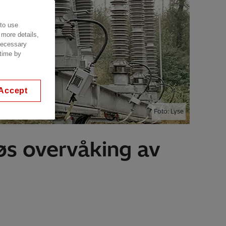
 to use
 more details,
 necessary
 time by
Accept
Foto: Lyse
løs overvåking av