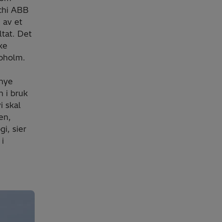
achi ABB
n av et
ltat. Det
ke
Boholm.
 nye
n i bruk
i skal
en,
gi, sier
 i