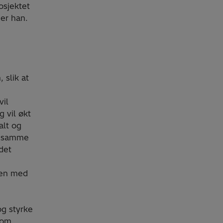
osjektet
ier han.
 slik at
vil
g vil økt
alt og
de samme
 det
men med
og styrke
som