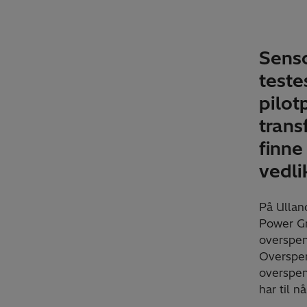
Senso
teste
pilot
trans
finne
vedli
På Ullan
Power Gr
overspen
Overspen
overspen
har til n