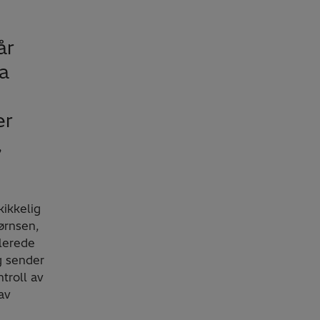
år
ra
er
,
kikkelig
jørnsen,
llerede
g sender
troll av
av