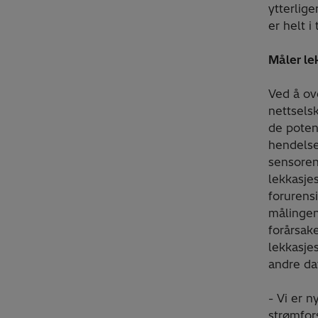
ytterlige
er helt i
Måler le
Ved å ov
nettselsk
de poten
hendelse 
sensoren 
lekkasje
forurens
målingene
forårsak
lekkasje
andre dat
- Vi er n
strømfors