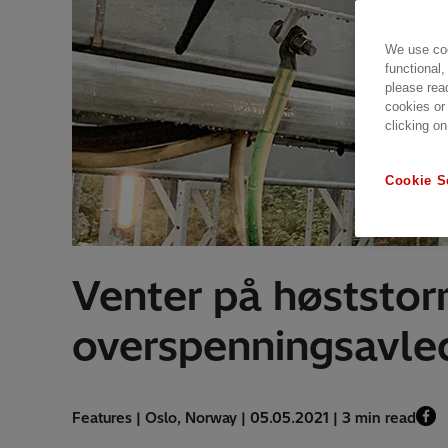
We use coo
functional,
please rea
cookies or
clicking on
Cookie S
Venter på høststorm
overspenningsavle
Features | Oslo, Norway | 05.05.2021 | 3 min read