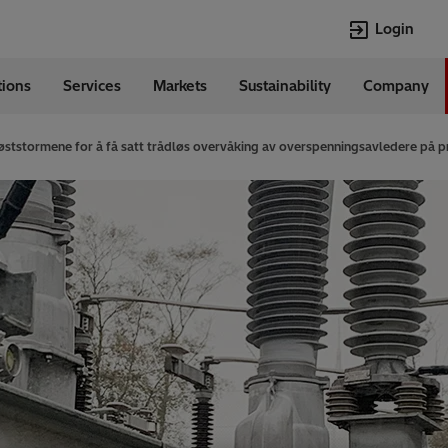
Login
tions
Services
Markets
Sustainability
Company
Languages
English
øststormene for å få satt trådløs overvåking av overspenningsavledere på 
Top Searches
Top Pages
Transformers
Investor Relat
Digitalization
Renewable En
EV charging
Open Jobs
HVDC
Cybersecurity
Econiq
Customer Succ