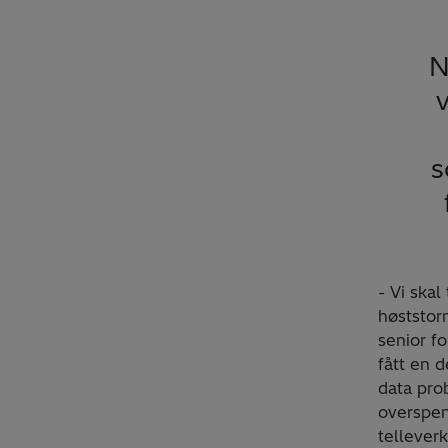
N
v
s
- Vi ska
høststorm
senior fo
fått en 
data pro
overspen
telleverk