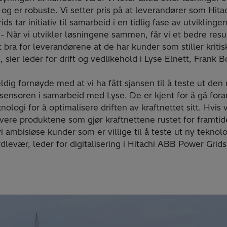
 og er robuste. Vi setter pris på at leverandører som Hit
ds tar initiativ til samarbeid i en tidlig fase av utviklinge
- Når vi utvikler løsningene sammen, får vi et bedre resu
t bra for leverandørene at de har kunder som stiller kritis
 sier leder for drift og vedlikehold i Lyse Elnett, Frank 
eldig fornøyde med at vi ha fått sjansen til å teste ut den
 sensoren i samarbeid med Lyse. De er kjent for å gå fora
nologi for å optimalisere driften av kraftnettet sitt. Hvis v
vere produktene som gjør kraftnettene rustet for framtid
i ambisiøse kunder som er villige til å teste ut ny teknolo
levær, leder for digitalisering i Hitachi ABB Power Grids