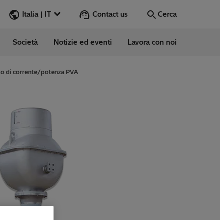
Contact us
Italia | IT
Cerca
Società
Notizie ed eventi
Lavora con noi
Cerca
Vai
o di corrente/potenza PVA
e
ess Stories
vabile