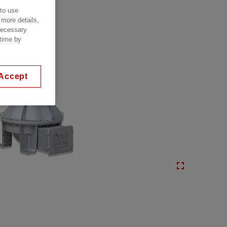
 to use
 more details,
 necessary
 time by
Accept