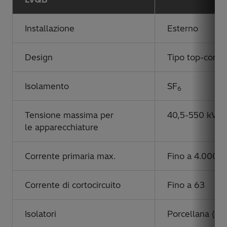
Installazione
Esterno
Design
Tipo top-core
Isolamento
SF
6
Tensione massima per
40,5-550 kV
le apparecchiature
Corrente primaria max.
Fino a 4.000 A
Corrente di cortocircuito
Fino a 63
Isolatori
Porcellana (go