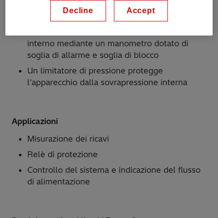
vento, le sollecitazioni dei conduttori e le
Decline
Accept
forze sismiche
Controllo remoto del livello di isolamento
interno mediante un manometro dotato di
soglia di allarme e soglia di blocco
Un limitatore di pressione protegge
l’apparecchio dalla sovrapressione interna
Applicazioni
Misurazione dei ricavi
Relè di protezione
Controllo del sistema e indicazione del flusso
di alimentazione