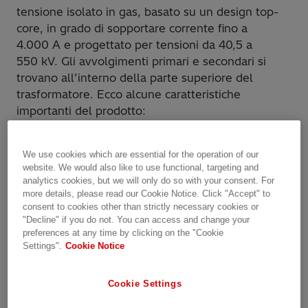
tensione isolato in gas, basato su un design top-
core, in grado di sopportare corrente fino a
4.000 A e progettato per tensioni da 40,5 a
550 kV. Gli avvolgimenti primari e secondari si
trovano all’interno della parte superiore del
trasformatore. Ecco alcune caratteristiche
importanti del prodotto:
È adatto sia per effettuare misurazioni sia per
la protezione
We use cookies which are essential for the operation of our
Conduttore primario corto con perdite
website. We would also like to use functional, targeting and
analytics cookies, but we will only do so with your consent. For
termiche ridotte, adatto per una corrente
more details, please read our Cookie Notice. Click "Accept" to
nominale elevata
consent to cookies other than strictly necessary cookies or
Nuclei magnetici realizzati in acciaio laminato a
"Decline" if you do not. You can access and change your
preferences at any time by clicking on the "Cookie
grana orientata e un alto livello di
Settings".
Cookie Notice
permeabilità
Avvolgimenti in rame elettrolitico
Cookie Settings
Margine di sicurezza per i carichi normali del