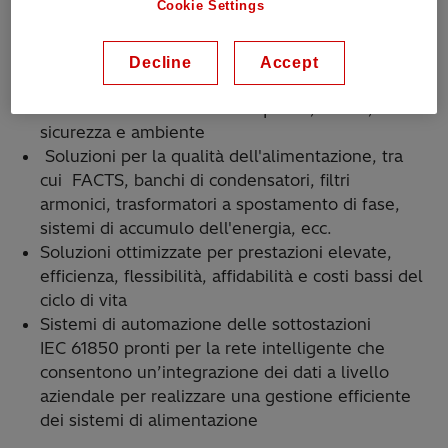
Cookie Settings
sistema interno
Implementazione rapida del progetto con
interfacce ridotte e rischi inferiori garantiti da
Decline
Accept
una fonte di responsabilità sola
Garanzia di standard di alta qualità, salute,
sicurezza e ambiente
Soluzioni per la qualità dell'alimentazione, tra
cui FACTS, banchi di condensatori, filtri
armonici, trasformatori a spostamento di fase,
sistemi di accumulo dell'energia, ecc.
Soluzioni ottimizzate per prestazioni elevate,
efficienza, flessibilità, affidabilità e costi bassi del
ciclo di vita
Sistemi di automazione delle sottostazioni
IEC 61850 pronti per la rete intelligente che
consentono un’integrazione dei dati a livello
aziendale per realizzare una gestione efficiente
dei sistemi di alimentazione